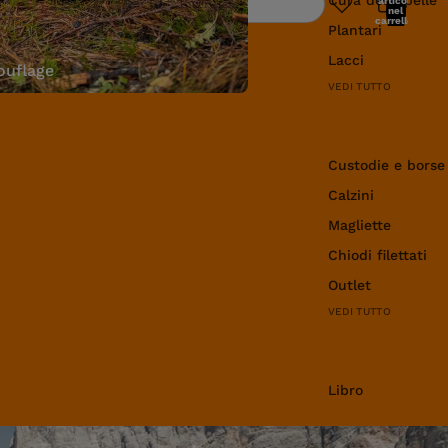
articoli
Ricerca
nel
carrello:
Plantari
0
Lacci
uflage
VEDI TUTTO
Abbigliamento e 
Custodie e borse
Calzini
Magliette
Chiodi filettati
Outlet
VEDI TUTTO
Libro
Libro