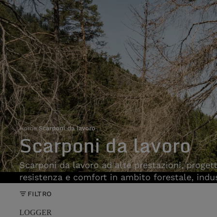
Home
›
Scarponi da lavoro
Scarponi da lavoro
Scarponi da lavoro ad alte prestazioni, progett
resistenza e comfort in ambito forestale, indus
FILTRO
LOGGER