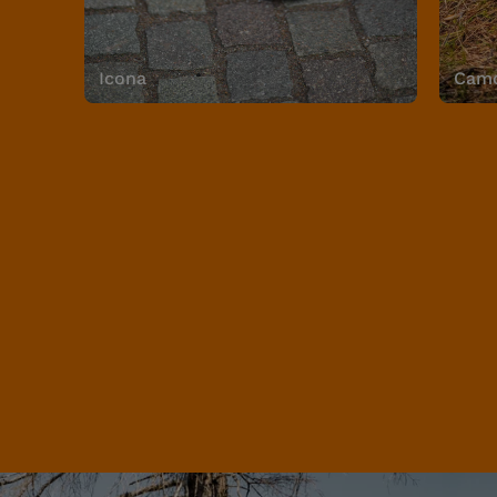
Icona
Camo