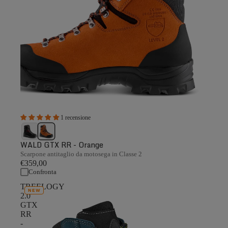
1 recensione
WALD GTX RR - Orange
Scarpone antitaglio da motosega in Classe 2
€359,00
Confronta
TREELOGY
NEW
2.0
GTX
RR
-