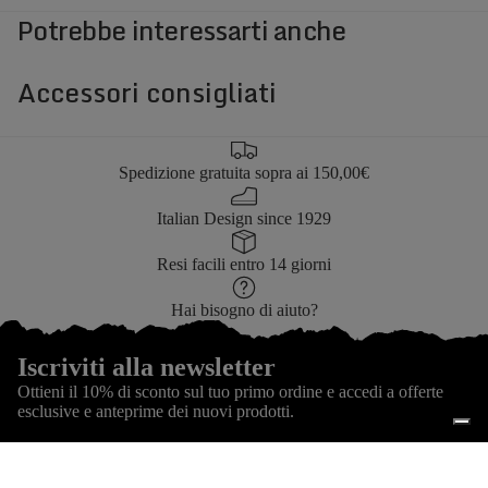
Potrebbe interessarti anche
APRI
APRI
IMMAGINE
IMMAGINE
A
A
Accessori consigliati
SCHERMO
SCHERMO
INTERO
INTERO
Spedizione gratuita sopra ai 150,00€
Italian Design since 1929
Resi facili entro 14 giorni
Hai bisogno di aiuto?
Iscriviti alla newsletter
Ottieni il 10% di sconto sul tuo primo ordine e accedi a offerte
esclusive e anteprime dei nuovi prodotti.
Email
ISCRIVITI