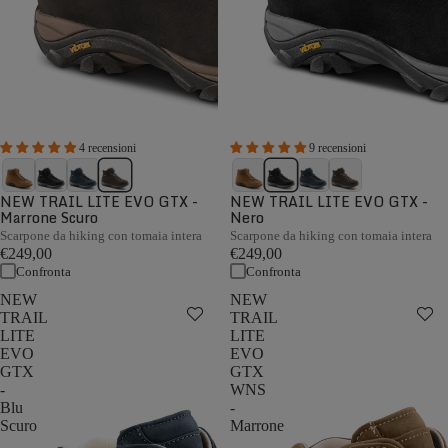
4 recensioni
9 recensioni
NEW TRAIL LITE EVO GTX -
NEW TRAIL LITE EVO GTX -
Marrone Scuro
Nero
Scarpone da hiking con tomaia intera
Scarpone da hiking con tomaia intera
€249,00
€249,00
Confronta
Confronta
NEW
NEW
TRAIL
TRAIL
LITE
LITE
EVO
EVO
GTX
GTX
-
WNS
Blu
-
Scuro
Marrone