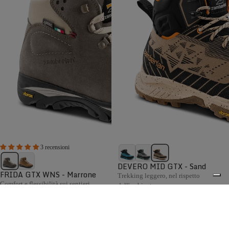
3 recensioni
DEVERO MID GTX - Sand
FRIDA GTX WNS - Marrone
Trekking leggero, nel rispetto
Comfort e flessibilità sui sentieri
dell'ambiente.
€225,00
€209,00
Confronta
Confronta
La collezione Hiking Zamberlan comprende scarponi e
scarpe confortevoli, flessibili e pronti ad affrontare ogni
0