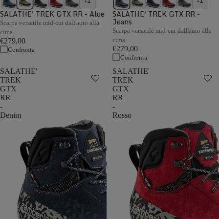
+1
+1
SALATHE' TREK GTX RR - Aloe
SALATHE' TREK GTX RR -
Jeans
Scarpa versatile mid-cut dall'auto alla
Scarpa versatile mid-cut dall'auto alla
cima
cima
€279,00
€279,00
Confronta
Confronta
SALATHE'
SALATHE'
TREK
TREK
GTX
GTX
RR
RR
-
-
Denim
Rosso