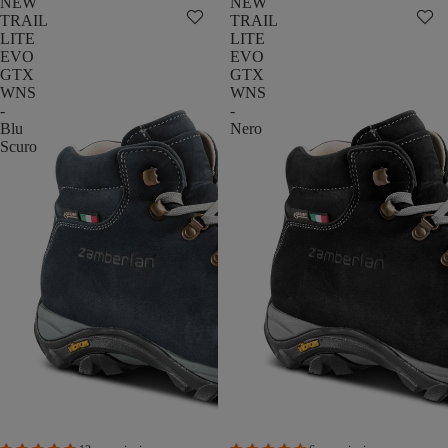
NEW
NEW
TRAIL
TRAIL
LITE
LITE
EVO
EVO
GTX
GTX
WNS
WNS
-
-
Blu
Nero
Scuro