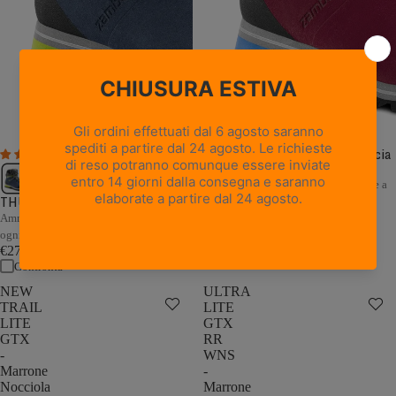
THUNDER GTX WNS - Vinaccia
1 recensione
/ Blu
Ammortizzazione e stabilità adattive a
THUNDER GTX - Blu / Grigio
ogni passo
€279,00
Ammortizzazione e stabilità adattive a
Confronta
ogni passo
€279,00
Confronta
NEW
ULTRA
TRAIL
LITE
LITE
GTX
GTX
RR
-
WNS
Marrone
-
Nocciola
Marrone