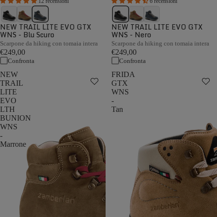
12 recensioni
6 recensioni
NEW TRAIL LITE EVO GTX
NEW TRAIL LITE EVO GTX
WNS - Blu Scuro
WNS - Nero
Scarpone da hiking con tomaia intera
Scarpone da hiking con tomaia intera
€249,00
€249,00
Confronta
Confronta
NEW
FRIDA
TRAIL
GTX
LITE
WNS
EVO
-
LTH
Tan
BUNION
WNS
-
Marrone