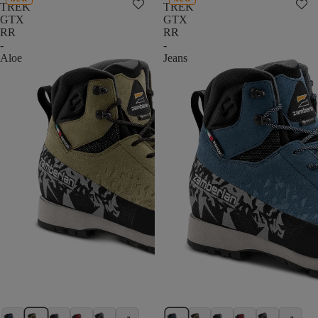
TREK
TREK
GTX
GTX
RR
RR
-
-
Aloe
Jeans