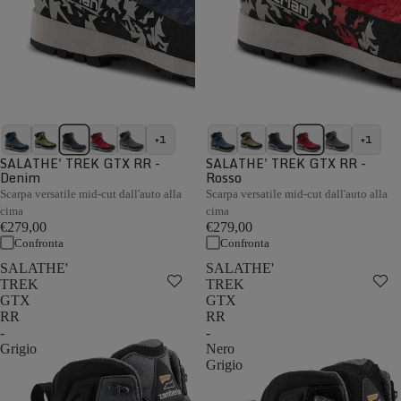
+1
+1
SALATHE' TREK GTX RR -
SALATHE' TREK GTX RR -
Denim
Rosso
Scarpa versatile mid-cut dall'auto alla
Scarpa versatile mid-cut dall'auto alla
cima
cima
€279,00
€279,00
Confronta
Confronta
SALATHE'
SALATHE'
TREK
TREK
GTX
GTX
RR
RR
-
-
Grigio
Nero
Grigio