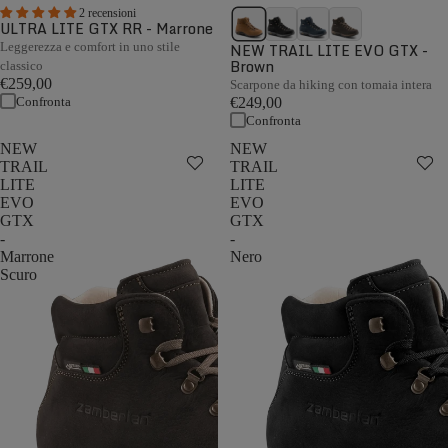
2 recensioni
ULTRA LITE GTX RR - Marrone
Leggerezza e comfort in uno stile
NEW TRAIL LITE EVO GTX -
Brown
classico
€259,00
Scarpone da hiking con tomaia intera
Confronta
€249,00
Confronta
NEW
NEW
TRAIL
TRAIL
LITE
LITE
EVO
EVO
GTX
GTX
-
-
Marrone
Nero
Scuro