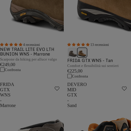
4 recensioni
13 recensioni
NEW TRAIL LITE EVO LTH
BUNION WNS - Marrone
Scarpone da hiking per alluce valgo
FRIDA GTX WNS - Tan
€249,00
Comfort e flessibilità sui sentieri
Confronta
€225,00
Confronta
FRIDA
DEVERO
GTX
MID
WNS
GTX
-
-
Marrone
Sand