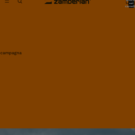
artico
nel
carrell
0
in campagna