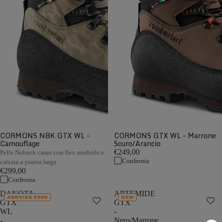
CORMONS NBK GTX WL -
CORMONS GTX WL - Marrone
Camouflage
Scuro/Arancio
€249,00
Pelle Nubuck camo con flex morbido e
Confronta
calzata a pianta larga
€299,00
Confronta
DAKOTA
ARTEMIDE
ARRIVING SOON
NEW
GTX
GTX
WL
-
-
Nero/Marrone