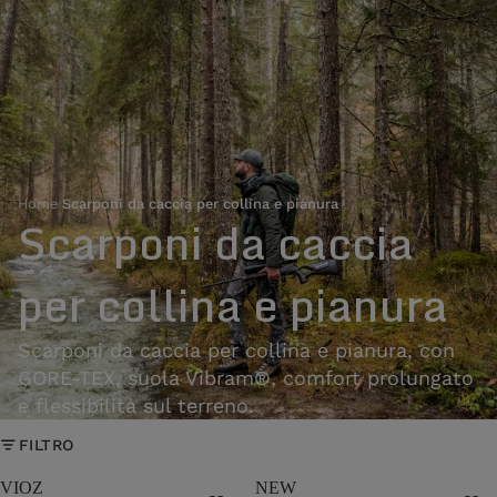
Home
›
Scarponi da caccia per collina e pianura
Scarponi da caccia
per collina e pianura
Scarponi da caccia per collina e pianura, con
GORE-TEX, suola Vibram®, comfort prolungato
e flessibilità sul terreno.
FILTRO
VIOZ
NEW