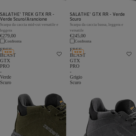
SALATHE' TREK GTX RR -
SALATHE' GTX RR - Verde
Verde Scuro/Arancione
Scuro
Scarpa da caccia mid-cut versatile e
Scarpa da caccia bassa, leggera e
leggera
versatile
€279,00
€245,00
Confronta
Confronta
FREE
FREE
NEW
NEW
BLAST
BLAST
GTX
GTX
PRO
PRO
-
-
Verde
Grigio
Scuro
Scuro