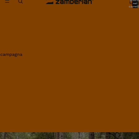
artico
nel
carrell
0
in campagna