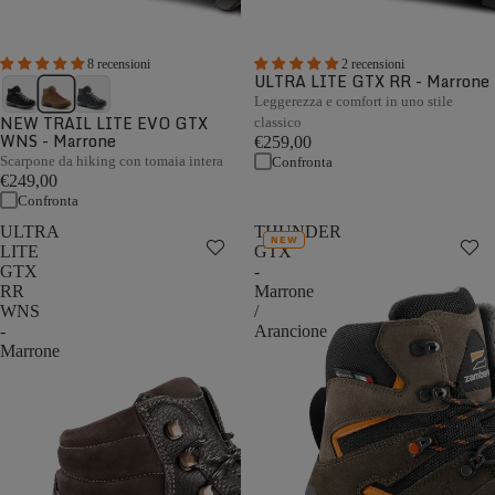
8 recensioni
2 recensioni
ULTRA LITE GTX RR - Marrone
Leggerezza e comfort in uno stile
NEW TRAIL LITE EVO GTX
classico
WNS - Marrone
€259,00
Scarpone da hiking con tomaia intera
Confronta
€249,00
Confronta
ULTRA
THUNDER
NEW
LITE
GTX
GTX
-
RR
Marrone
WNS
/
-
Arancione
Marrone