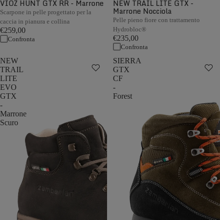
VIOZ HUNT GTX RR - Marrone
NEW TRAIL LITE GTX -
Marrone Nocciola
Scarpone in pelle progettato per la
Pelle pieno fiore con trattamento
caccia in pianura e collina
Hydrobloc®
€259,00
€235,00
Confronta
Confronta
NEW
SIERRA
TRAIL
GTX
LITE
CF
EVO
-
GTX
Forest
-
Marrone
Scuro