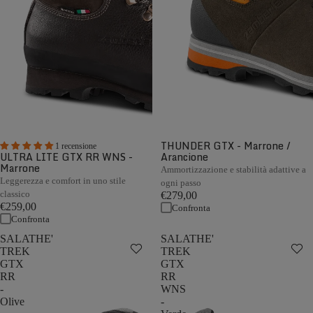
THUNDER GTX - Marrone /
1 recensione
ULTRA LITE GTX RR WNS -
Arancione
Marrone
Ammortizzazione e stabilità adattive a
Leggerezza e comfort in uno stile
ogni passo
classico
€279,00
€259,00
Confronta
Confronta
SALATHE'
SALATHE'
TREK
TREK
GTX
GTX
RR
RR
-
WNS
Olive
-