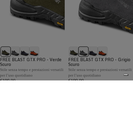
FREE BLAST GTX PRO - Verde
FREE BLAST GTX PRO - Grigio
Scuro
Scuro
Stile senza tempo e prestazioni versatili
Stile senza tempo e prestazioni versatili
per l’uso quotidiano
per l’uso quotidiano
€199,00
€199,00
Confronta
Confronta
Gli scarponi da caccia per collina e pianura Zamberlan
sono progettati per i cacciatori che si muovono su terreni
collinari e nelle aree aperte. Ogni modello offre il giusto
0
equilibrio tra comfort, flessibilità e protezione, risultando
ideale sia per la caccia in battuta sia per la caccia da
appostamento. La fodera GORE-TEX garantisce
impermeabilità e traspirabilità, mentre le suole Vibram®
assicurano un grip affidabile anche sui terreni fangosi.