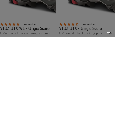
18 recensioni
10 recensioni
VIOZ GTX WL - Grigio Scuro
VIOZ GTX - Grigio Scuro
Un’icona del backpacking per terreni
Un'icona del backpacking per i terreni
impegnativi
difficili
€295,00
€295,00
Confronta
Confronta
La collezione di scarponi da caccia Zamberlan racchiude
decenni di esperienza artigianale italiana al servizio dei
0
cacciatori. Progettata per la caccia in montagna, collina e
pianura, offre modelli robusti, confortevoli e impermeabili,
dotati di fodera GORE-TEX, suole Vibram® e disponibili
anche con calzata Wide Last per chi cerca maggiore volume
e comfort.
Spedizione gratuita sopra ai 150,00€
Italian Design since 1929
Resi facili entro 14 giorni