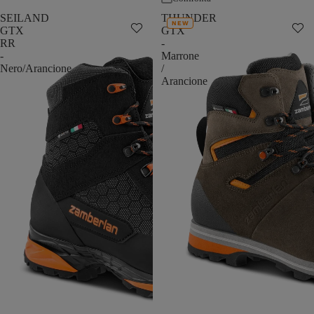
SEILAND
THUNDER
NEW
GTX
GTX
RR
-
-
Marrone
Nero/Arancione
/
Arancione