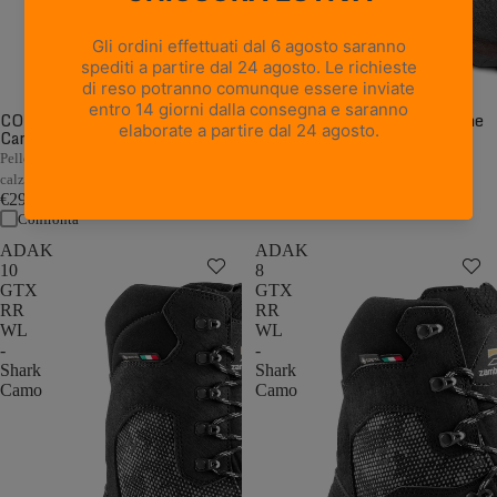
CORMONS NBK GTX WL -
CORMONS GTX WL - Marrone
Camouflage
Scuro/Arancio
€249,00
Pelle Nubuck camo con flex morbido e
Confronta
calzata a pianta larga
€299,00
Confronta
ADAK
ADAK
10
8
GTX
GTX
RR
RR
WL
WL
-
-
Shark
Shark
Camo
Camo