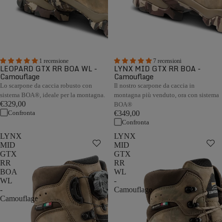
1 recensione
7 recensioni
LEOPARD GTX RR BOA WL -
LYNX MID GTX RR BOA -
Camouflage
Camouflage
Lo scarpone da caccia robusto con
Il nostro scarpone da caccia in
sistema BOA®, ideale per la montagna.
montagna più venduto, ora con sistema
€329,00
BOA®
Confronta
€349,00
Confronta
LYNX
LYNX
MID
MID
GTX
GTX
RR
RR
BOA
WL
WL
-
-
Camouflage
Camouflage