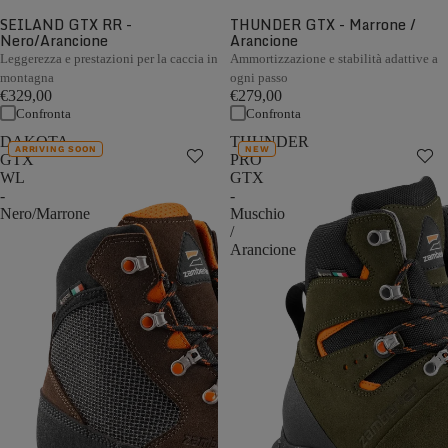
SEILAND GTX RR -
THUNDER GTX - Marrone /
Nero/Arancione
Arancione
Leggerezza e prestazioni per la caccia in
Ammortizzazione e stabilità adattive a
montagna
ogni passo
€329,00
€279,00
Confronta
Confronta
DAKOTA
THUNDER
ARRIVING SOON
NEW
GTX
PRO
WL
GTX
-
-
Nero/Marrone
Muschio
/
Arancione