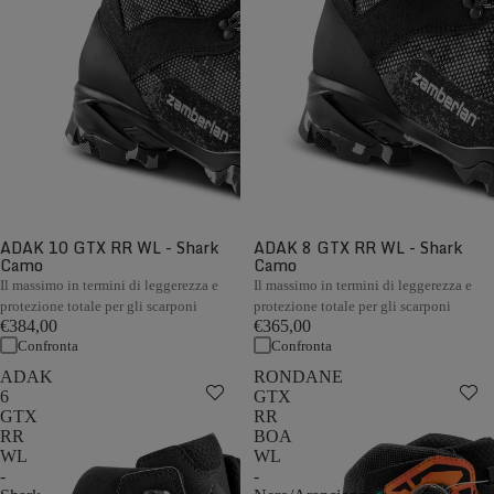
ADAK 10 GTX RR WL - Shark
ADAK 8 GTX RR WL - Shark
Camo
Camo
Il massimo in termini di leggerezza e
Il massimo in termini di leggerezza e
protezione totale per gli scarponi
protezione totale per gli scarponi
€384,00
€365,00
Confronta
Confronta
ADAK
RONDANE
6
GTX
GTX
RR
RR
BOA
WL
WL
-
-