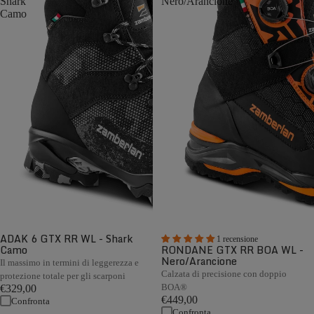
Shark
Nero/Arancione
Camo
ADAK 6 GTX RR WL - Shark
1 recensione
Camo
RONDANE GTX RR BOA WL -
Nero/Arancione
Il massimo in termini di leggerezza e
Calzata di precisione con doppio
protezione totale per gli scarponi
BOA®
€329,00
€449,00
Confronta
Confronta