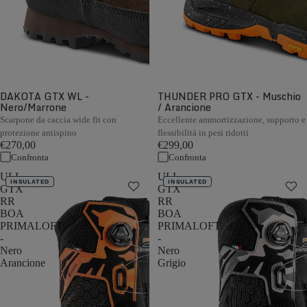
DAKOTA GTX WL -
THUNDER PRO GTX - Muschio
Nero/Marrone
/ Arancione
Scarpone da caccia wide fit con
Eccellente ammortizzazione, supporto e
protezione antispino
flessibilità in pesi ridotti
€270,00
€299,00
Confronta
Confronta
ULL
ULL
INSULATED
INSULATED
GTX
GTX
RR
RR
BOA
BOA
PRIMALOFT
PRIMALOFT
-
-
Nero
Nero
Arancione
Grigio