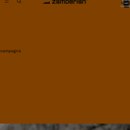
artico
nel
carrell
0
in campagna