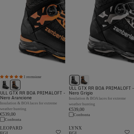
1 recensione
ULL GTX RR BOA PRIMALOFT -
ULL GTX RR BOA PRIMALOFT -
Nero Grigio
Nero Arancione
Insulation & BOA laces for extreme
Insulation & BOA laces for extreme
weather hunting
weather hunting
€539,00
€539,00
Confronta
Confronta
LEOPARD
LYNX
FGL
FGL