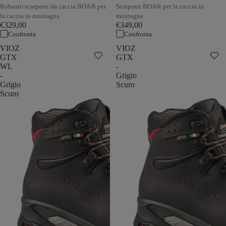
Robusto scarpone da caccia BOA® per
Scarpone BOA® per la caccia in
la caccia in montagna
montagna
€329,00
€349,00
Confronta
Confronta
VIOZ
VIOZ
GTX
GTX
WL
-
-
Grigio
Grigio
Scuro
Scuro