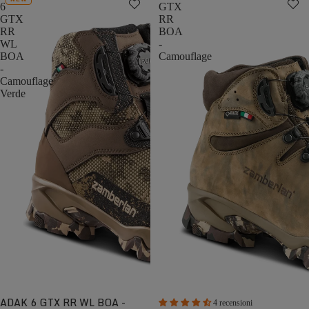
6
GTX
GTX
RR
RR
BOA
WL
-
BOA
Camouflage
-
Camouflage
Verde
ADAK 6 GTX RR WL BOA -
4 recensioni