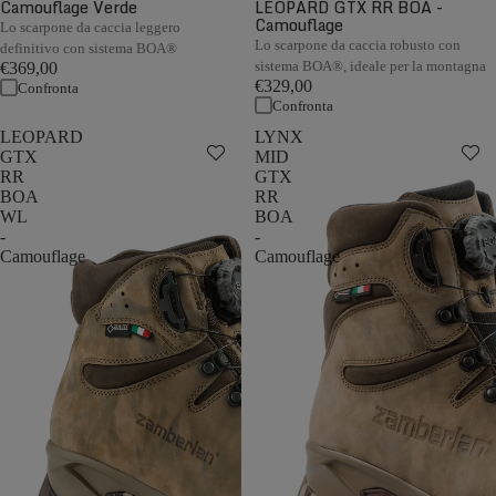
Camouflage Verde
LEOPARD GTX RR BOA -
Camouflage
Lo scarpone da caccia leggero
Lo scarpone da caccia robusto con
definitivo con sistema BOA®
sistema BOA®, ideale per la montagna
€369,00
€329,00
Confronta
Confronta
LEOPARD
LYNX
GTX
MID
RR
GTX
BOA
RR
WL
BOA
-
-
Camouflage
Camouflage