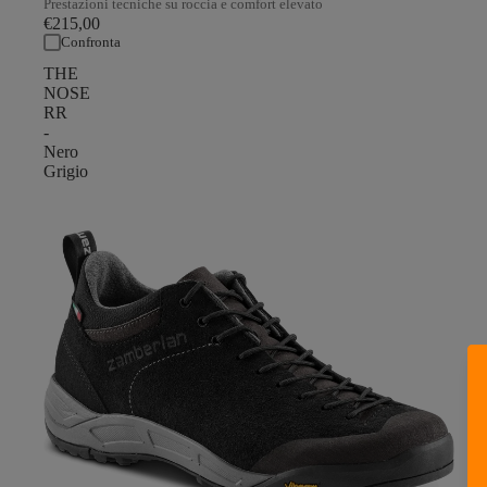
Prestazioni tecniche su roccia e comfort elevato
€215,00
Confronta
THE
NOSE
RR
-
Nero
Grigio