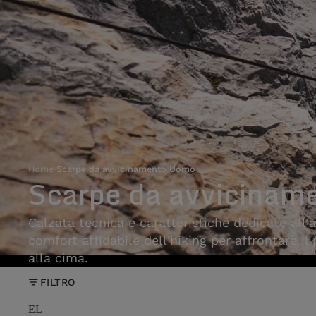
Home
›
Scarpe da avvicinamento Uomo
Scarpe da avvicinam
Calzata tecnica e caratteristiche dedicate all'
comfort affidabile dell'hiking per affrontare il
alla cima.
FILTRO
EL