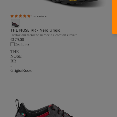
1 recensione
THE NOSE RR - Nero Grigio
Prestazioni tecniche su roccia e comfort elevato
€179,00
Confronta
THE
NOSE
RR
-
Grigio/Rosso