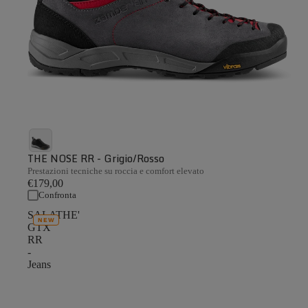
THE NOSE RR - Grigio/Rosso
Prestazioni tecniche su roccia e comfort elevato
€179,00
Confronta
SALATHE'
NEW
GTX
RR
-
Jeans