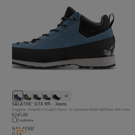
+2
SALATHE' GTX RR - Jeans
Leggera, versatile e a taglio basso: la calzatura ideale dall'auto alla vetta
€245,00
Confronta
SALATHE'
NEW
GTX