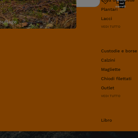
articoli
Ricerca
nel
carrello:
Plantari
0
Lacci
uflage
VEDI TUTTO
Abbigliamento e 
Custodie e borse
Calzini
Magliette
Chiodi filettati
Outlet
VEDI TUTTO
Libro
Libro