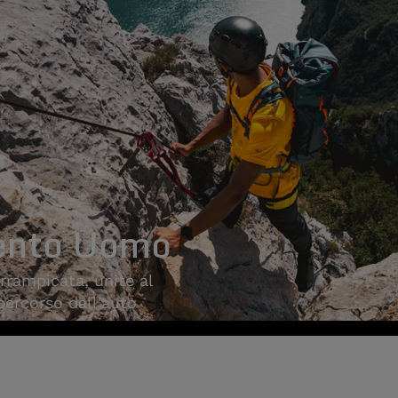
ento Uomo
arrampicata, unite al
 percorso dall'auto