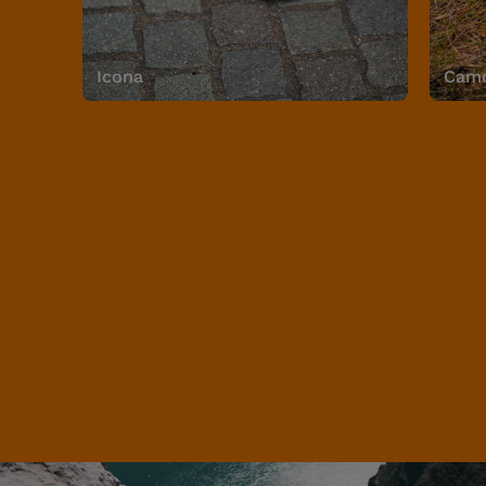
Icona
Camo