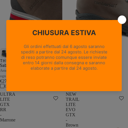
18 recensioni
NEW TRAIL LITE GTX -
Marrone Nocciola
THUNDER GTX - Marrone /
Sabbia
Pelle pieno fiore con trattamento
Hydrobloc®
Ammortizzazione e stabilità adattive a
€235,00
ogni passo
Confronta
€279,00
Confronta
ULTRA
NEW
LITE
TRAIL
GTX
LITE
RR
EVO
-
GTX
Marrone
-
Brown