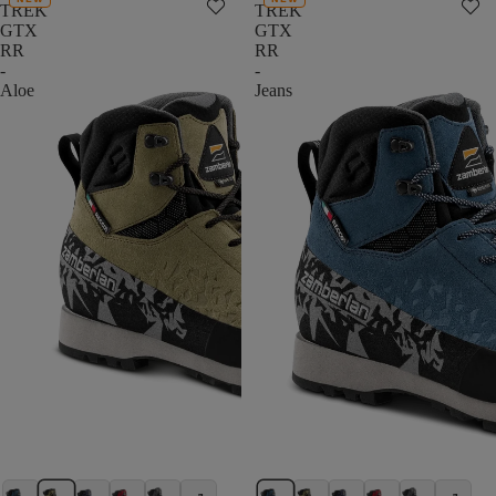
TREK
TREK
GTX
GTX
RR
RR
-
-
Aloe
Jeans