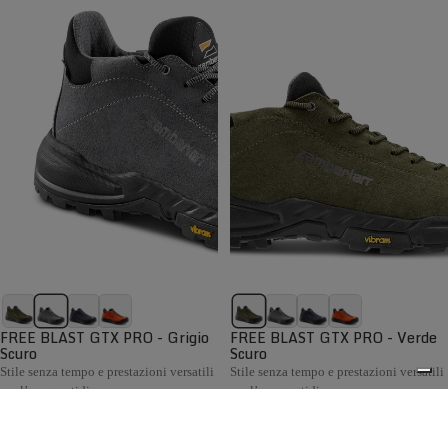
FREE BLAST GTX PRO - Grigio
FREE BLAST GTX PRO - Verde
Scuro
Scuro
Stile senza tempo e prestazioni versatili
Stile senza tempo e prestazioni versatili
per l’uso quotidiano
per l’uso quotidiano
€199,00
€199,00
Confronta
Confronta
La collezione Hiking Uomo Zamberlan comprende scarponi