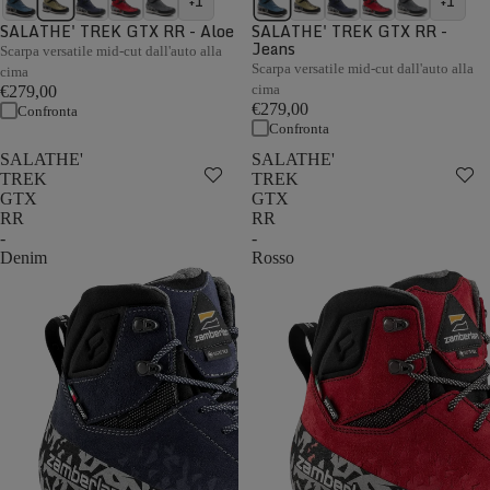
+1
+1
SALATHE' TREK GTX RR - Aloe
SALATHE' TREK GTX RR -
Jeans
Scarpa versatile mid-cut dall'auto alla
Scarpa versatile mid-cut dall'auto alla
cima
cima
€279,00
€279,00
Confronta
Confronta
SALATHE'
SALATHE'
TREK
TREK
GTX
GTX
RR
RR
-
-
Denim
Rosso