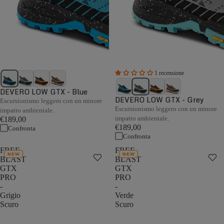
1 recensione
DEVERO LOW GTX - Blue
DEVERO LOW GTX - Grey
Escursionismo leggero con un minore
Escursionismo leggero con un minore
impatto ambientale.
impatto ambientale.
€189,00
€189,00
Confronta
Confronta
FREE
FREE
NEW
NEW
BLAST
BLAST
GTX
GTX
PRO
PRO
-
-
Grigio
Verde
Scuro
Scuro