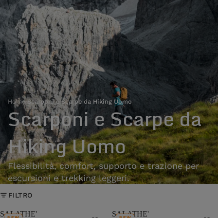
Home
›
Scarponi e Scarpe da Hiking Uomo
Scarponi e Scarpe da
Hiking Uomo
Flessibilità, comfort, supporto e trazione per
escursioni e trekking leggeri.
FILTRO
SALATHE'
SALATHE'
NEW
NEW