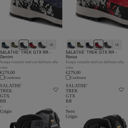
+1
+1
SALATHE' TREK GTX RR -
SALATHE' TREK GTX RR -
Denim
Rosso
Scarpa versatile mid-cut dall'auto alla
Scarpa versatile mid-cut dall'auto alla
cima
cima
€279,00
€279,00
Confronta
Confronta
SALATHE'
SALATHE'
TREK
TREK
GTX
GTX
RR
RR
-
-
Grigio
Nero
Grigio