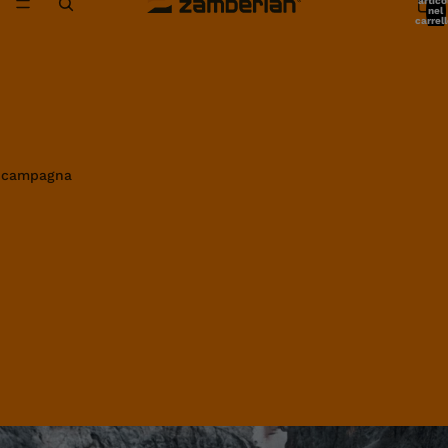
artico
nel
carrell
0
in campagna