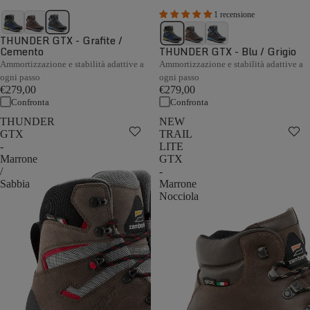
1 recensione
THUNDER GTX - Grafite /
Cemento
THUNDER GTX - Blu / Grigio
Ammortizzazione e stabilità adattive a
Ammortizzazione e stabilità adattive a
ogni passo
ogni passo
€279,00
€279,00
Confronta
Confronta
THUNDER
NEW
GTX
TRAIL
-
LITE
Marrone
GTX
/
-
Sabbia
Marrone
Nocciola