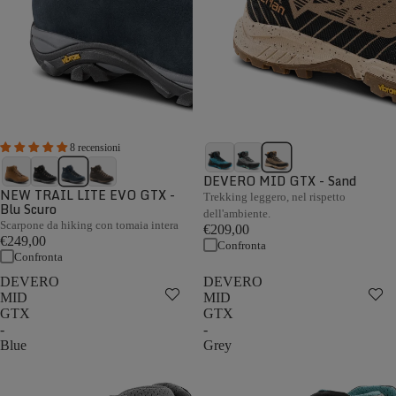
8 recensioni
DEVERO MID GTX - Sand
NEW TRAIL LITE EVO GTX -
Trekking leggero, nel rispetto
Blu Scuro
dell'ambiente.
Scarpone da hiking con tomaia intera
€209,00
€249,00
Confronta
Confronta
DEVERO
DEVERO
MID
MID
GTX
GTX
-
-
Blue
Grey