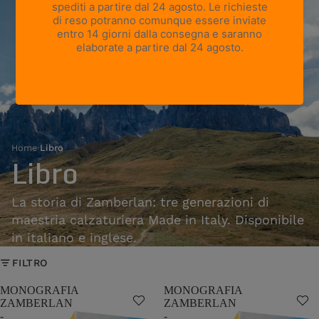
Home
›
Libro
Libro
La storia di Zamberlan: tre generazioni di
maestria calzaturiera Made in Italy. Disponibile
in italiano e inglese.
FILTRO
MONOGRAFIA
MONOGRAFIA
ZAMBERLAN
ZAMBERLAN
-
-