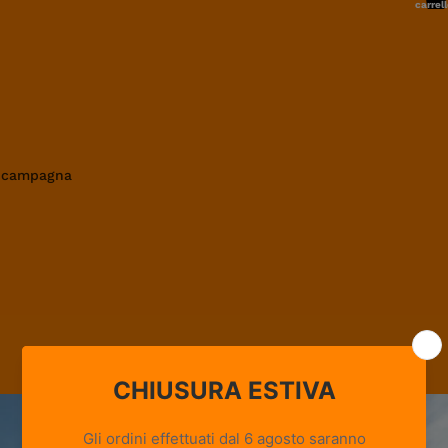
carrell
0
in campagna