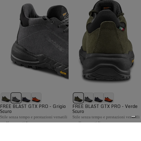
FREE BLAST GTX PRO - Grigio
FREE BLAST GTX PRO - Verde
Scuro
Scuro
Stile senza tempo e prestazioni versatili
Stile senza tempo e prestazioni versatili
per l’uso quotidiano
per l’uso quotidiano
€199,00
€199,00
Confronta
Confronta
La collezione Hiking Uomo Zamberlan comprende scarponi