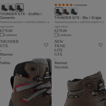
1 recensione
THUNDER GTX - Grafite /
Cemento
THUNDER GTX - Blu / Grigio
Ammortizzazione e stabilità adattive a
Ammortizzazione e stabilità adattive a
ogni passo
ogni passo
€279,00
€279,00
Confronta
Confronta
THUNDER
NEW
GTX
TRAIL
-
LITE
Marrone
GTX
/
-
Sabbia
Marrone
Nocciola