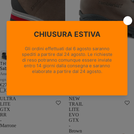
18 recensioni
NEW TRAIL LITE GTX -
Marrone Nocciola
THUNDER GTX - Marrone /
Sabbia
Pelle pieno fiore con trattamento
Hydrobloc®
Ammortizzazione e stabilità adattive a
€235,00
ogni passo
Confronta
€279,00
Confronta
ULTRA
NEW
LITE
TRAIL
GTX
LITE
RR
EVO
-
GTX
Marrone
-
Brown