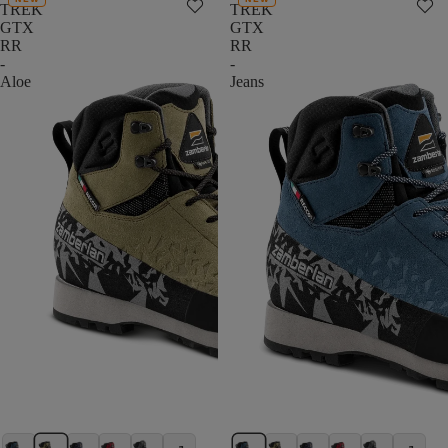
TREK
TREK
GTX
GTX
RR
RR
-
-
Aloe
Jeans