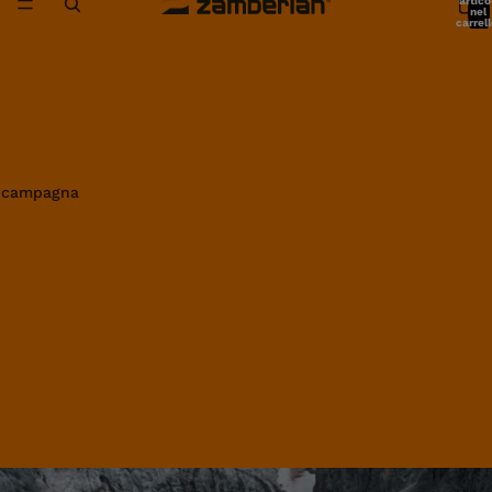
artico
nel
carrell
0
in campagna