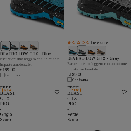
1 recensione
DEVERO LOW GTX - Blue
DEVERO LOW GTX - Grey
Escursionismo leggero con un minore
Escursionismo leggero con un minore
impatto ambientale.
impatto ambientale.
€189,00
€189,00
Confronta
Confronta
FREE
FREE
NEW
NEW
BLAST
BLAST
GTX
GTX
PRO
PRO
-
-
Grigio
Verde
Scuro
Scuro