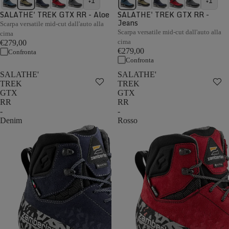
+1
+1
SALATHE' TREK GTX RR - Aloe
SALATHE' TREK GTX RR -
Jeans
Scarpa versatile mid-cut dall'auto alla
Scarpa versatile mid-cut dall'auto alla
cima
cima
€279,00
€279,00
Confronta
Confronta
SALATHE'
SALATHE'
TREK
TREK
GTX
GTX
RR
RR
-
-
Denim
Rosso