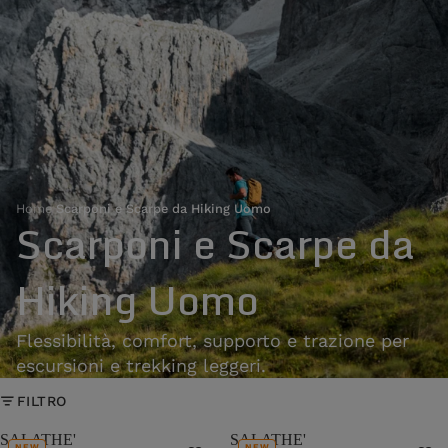
Home
›
Scarponi e Scarpe da Hiking Uomo
Scarponi e Scarpe da
Hiking Uomo
Flessibilità, comfort, supporto e trazione per
escursioni e trekking leggeri.
FILTRO
SALATHE'
SALATHE'
NEW
NEW