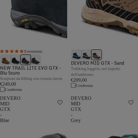
8 recensioni
DEVERO MID GTX - Sand
NEW TRAIL LITE EVO GTX -
Trekking leggero, nel rispetto
Blu Scuro
dell'ambiente.
Scarpone da hiking con tomaia intera
€209,00
€249,00
Confronta
Confronta
DEVERO
DEVERO
MID
MID
GTX
GTX
-
-
Blue
Grey