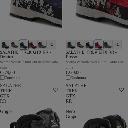
+1
+1
SALATHE' TREK GTX RR -
SALATHE' TREK GTX RR -
Denim
Rosso
Scarpa versatile mid-cut dall'auto alla
Scarpa versatile mid-cut dall'auto alla
cima
cima
€279,00
€279,00
Confronta
Confronta
SALATHE'
SALATHE'
TREK
TREK
GTX
GTX
RR
RR
-
-
Grigio
Nero
Grigio