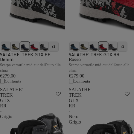
+1
+1
SALATHE' TREK GTX RR -
SALATHE' TREK GTX RR -
Denim
Rosso
Scarpa versatile mid-cut dall'auto alla
Scarpa versatile mid-cut dall'auto alla
cima
cima
€279,00
€279,00
Confronta
Confronta
SALATHE'
SALATHE'
TREK
TREK
GTX
GTX
RR
RR
-
-
Grigio
Nero
Grigio