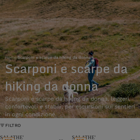
Home
›
Scarponi e scarpe da hiking da donna
Scarponi e scarpe da
hiking da donna
Scarponi e scarpe da hiking da donna, leggeri,
confortevoli e stabili, per escursioni sui sentieri
in ogni condizione.
FILTRO
SALATHE'
SALATHE'
NEW
NEW