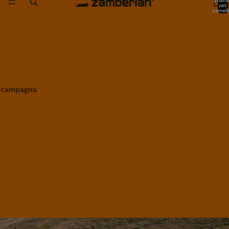
artico
nel
carrell
0
in campagna