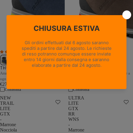
1 recensione
THUNDER GTX - Marrone /
THUNDER GTX - Blu / Grigio
Sabbia
Ammortizzazione e stabilità adattive a
Ammortizzazione e stabilità adattive a
ogni passo
ogni passo
€279,00
€279,00
Confronta
Confronta
NEW
ULTRA
TRAIL
LITE
LITE
GTX
GTX
RR
-
WNS
Marrone
-
Nocciola
Marrone