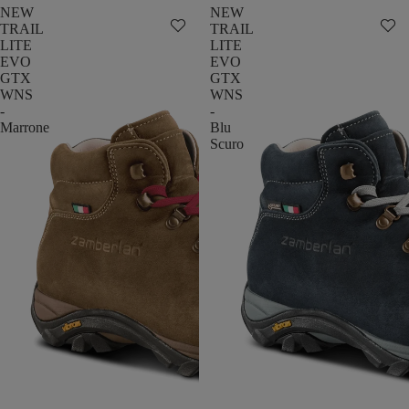
NEW
NEW
TRAIL
TRAIL
LITE
LITE
EVO
EVO
GTX
GTX
WNS
WNS
-
-
Marrone
Blu
Scuro