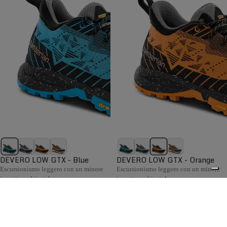
DEVERO LOW GTX - Blue
DEVERO LOW GTX - Orange
Escursionismo leggero con un minore
Escursionismo leggero con un minore
impatto ambientale.
impatto ambientale.
€189,00
€189,00
Confronta
Confronta
La collezione Hiking da donna Zamberlan comprende
scarponi e scarpe confortevoli, flessibili e pronti ad
0
affrontare ogni condizione meteo, con supporto e grip