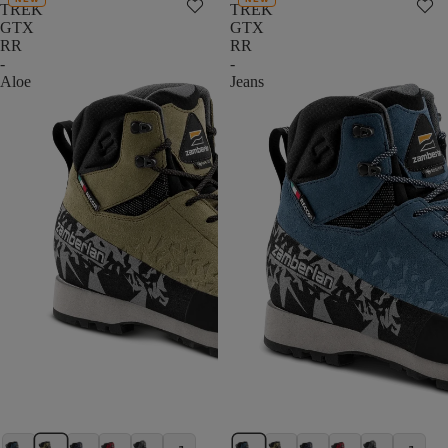
TREK
TREK
GTX
GTX
RR
RR
-
-
Aloe
Jeans