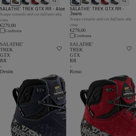
+1
+1
SALATHE' TREK GTX RR - Aloe
SALATHE' TREK GTX RR -
Jeans
Scarpa versatile mid-cut dall'auto alla
Scarpa versatile mid-cut dall'auto alla
cima
cima
€279,00
€279,00
Confronta
Confronta
SALATHE'
SALATHE'
TREK
TREK
GTX
GTX
RR
RR
-
-
Denim
Rosso