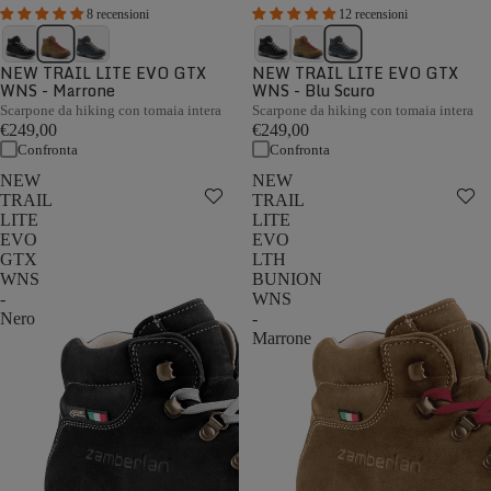
8 recensioni
12 recensioni
NEW TRAIL LITE EVO GTX
NEW TRAIL LITE EVO GTX
WNS - Marrone
WNS - Blu Scuro
Scarpone da hiking con tomaia intera
Scarpone da hiking con tomaia intera
€249,00
€249,00
Confronta
Confronta
NEW
NEW
TRAIL
TRAIL
LITE
LITE
EVO
EVO
GTX
LTH
WNS
BUNION
-
WNS
Nero
-
Marrone