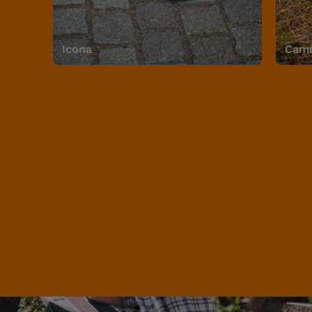
Icona
Camo