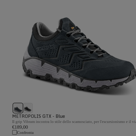
METROPOLIS GTX - Blue
Il grip Vibram incontra lo stile dello scamosciato, per l'escursionismo e il v
€189,00
Confronta