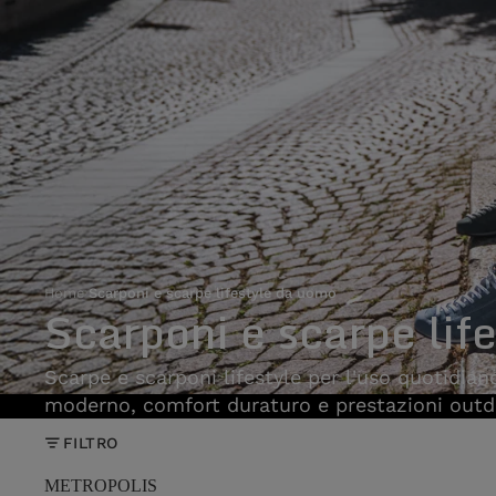
Home
›
Scarponi e scarpe lifestyle da uomo
Scarponi e scarpe lif
Scarpe e scarponi lifestyle per l'uso quotidiano
moderno, comfort duraturo e prestazioni outd
FILTRO
METROPOLIS