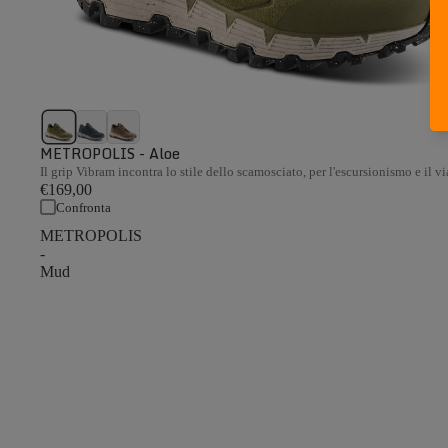
METROPOLIS - Aloe
Il grip Vibram incontra lo stile dello scamosciato, per l'escursionismo e il v
€169,00
Confronta
METROPOLIS
-
Mud