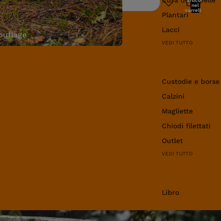
articoli
Ricerca
nel
carrello:
Plantari
0
Lacci
uflage
VEDI TUTTO
Abbigliamento e 
Custodie e borse
Calzini
Magliette
Chiodi filettati
Outlet
VEDI TUTTO
Libro
Libro