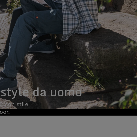
estyle da uomo
, con stile
oor.