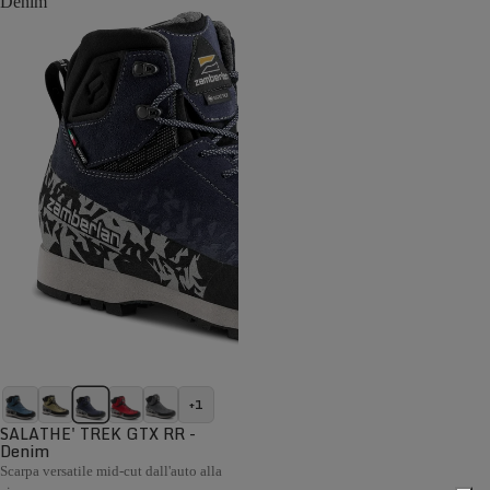
Denim
+1
SALATHE' TREK GTX RR -
Denim
Scarpa versatile mid-cut dall'auto alla