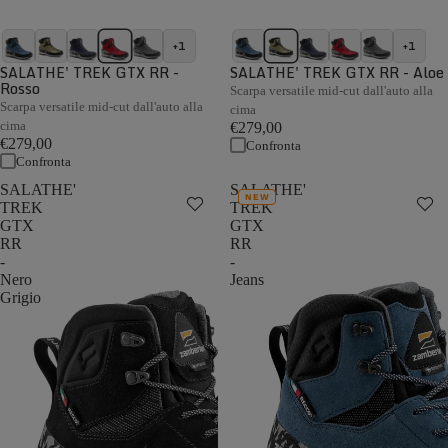
+1
+1
SALATHE' TREK GTX RR -
SALATHE' TREK GTX RR - Aloe
Rosso
Scarpa versatile mid-cut dall'auto alla
Scarpa versatile mid-cut dall'auto alla
cima
cima
€279,00
€279,00
Confronta
Confronta
SALATHE'
SALATHE'
NEW
TREK
TREK
GTX
GTX
RR
RR
-
-
Nero
Jeans
Grigio