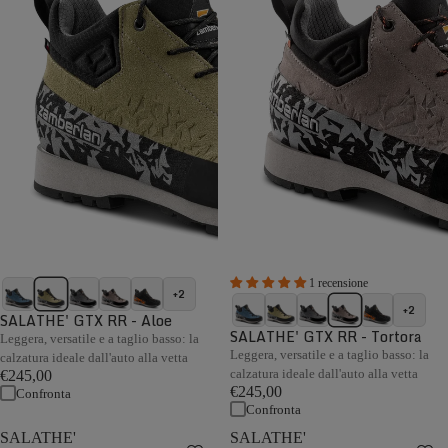
1 recensione
+2
+2
SALATHE' GTX RR - Aloe
SALATHE' GTX RR - Tortora
Leggera, versatile e a taglio basso: la
Leggera, versatile e a taglio basso: la
calzatura ideale dall'auto alla vetta
calzatura ideale dall'auto alla vetta
€245,00
€245,00
Confronta
Confronta
SALATHE'
SALATHE'