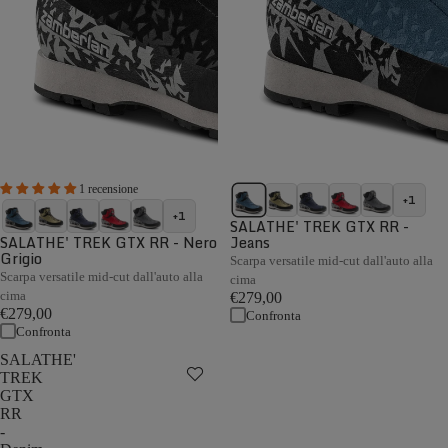
1 recensione
+1
+1
SALATHE' TREK GTX RR -
SALATHE' TREK GTX RR - Nero
Jeans
Grigio
Scarpa versatile mid-cut dall'auto alla
Scarpa versatile mid-cut dall'auto alla
cima
cima
€279,00
€279,00
Confronta
Confronta
SALATHE'
TREK
GTX
RR
-