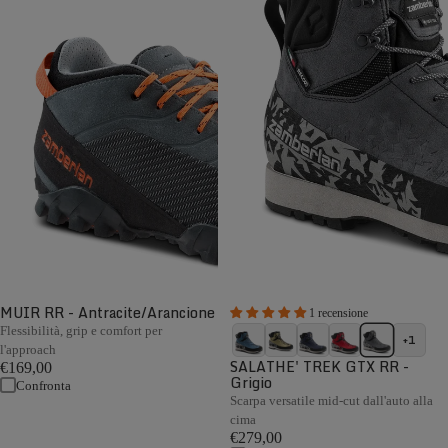
MUIR RR - Antracite/Arancione
1 recensione
Flessibilità, grip e comfort per
+1
l'approach
SALATHE' TREK GTX RR -
€169,00
Grigio
Confronta
Scarpa versatile mid-cut dall'auto alla
cima
€279,00