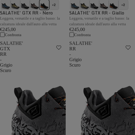
+2
+2
SALATHE' GTX RR - Nero
SALATHE' GTX RR - Giallo
Leggera, versatile e a taglio basso: la
Leggera, versatile e a taglio basso: la
calzatura ideale dall'auto alla vetta
calzatura ideale dall'auto alla vetta
€245,00
€245,00
Confronta
Confronta
SALATHE'
SALATHE'
GTX
RR
RR
-
-
Grigio
Grigio
Scuro
Scuro