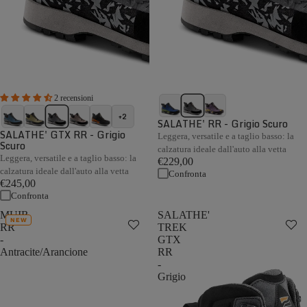
2 recensioni
+2
SALATHE' RR - Grigio Scuro
SALATHE' GTX RR - Grigio
Leggera, versatile e a taglio basso: la
Scuro
calzatura ideale dall'auto alla vetta
Leggera, versatile e a taglio basso: la
€229,00
calzatura ideale dall'auto alla vetta
Confronta
€245,00
Confronta
MUIR
SALATHE'
NEW
RR
TREK
-
GTX
Antracite/Arancione
RR
-
Grigio