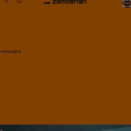
artico
nel
carrell
0
in campagna