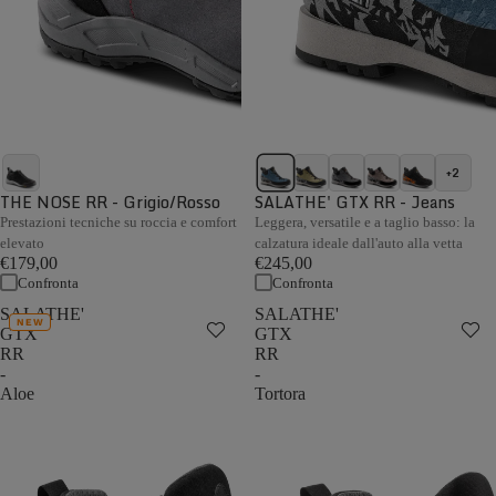
+2
THE NOSE RR - Grigio/Rosso
SALATHE' GTX RR - Jeans
Prestazioni tecniche su roccia e comfort
Leggera, versatile e a taglio basso: la
elevato
calzatura ideale dall'auto alla vetta
€179,00
€245,00
Confronta
Confronta
SALATHE'
SALATHE'
NEW
GTX
GTX
RR
RR
-
-
Aloe
Tortora