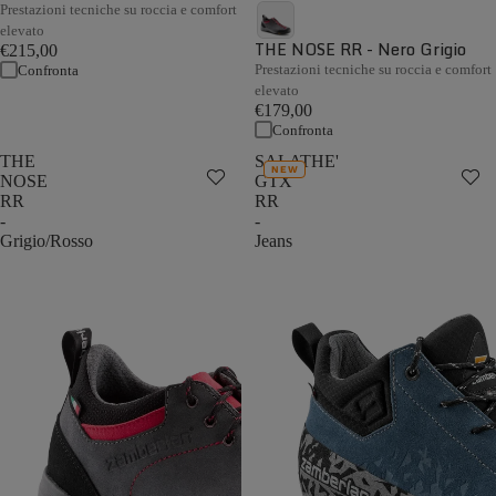
Prestazioni tecniche su roccia e comfort
elevato
THE NOSE RR - Nero Grigio
€215,00
Prestazioni tecniche su roccia e comfort
Confronta
elevato
€179,00
Confronta
THE
SALATHE'
NEW
NOSE
GTX
RR
RR
-
-
Grigio/Rosso
Jeans