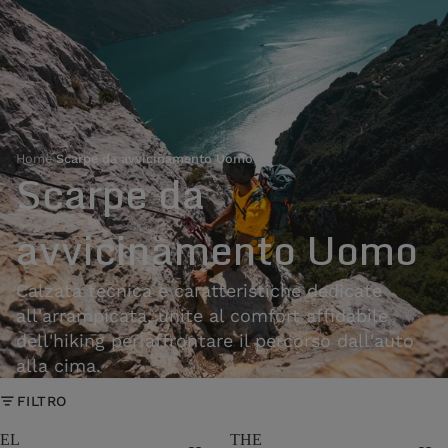
Home
›
Scarpe da avvicinamento Uomo
Scarpe da
avvicinamento Uomo
Calzata tecnica e caratteristiche dedicate
all'arrampicata, unite al comfort affidabile
dell'hiking per affrontare il percorso dall'auto
alla cima.
FILTRO
EL
THE