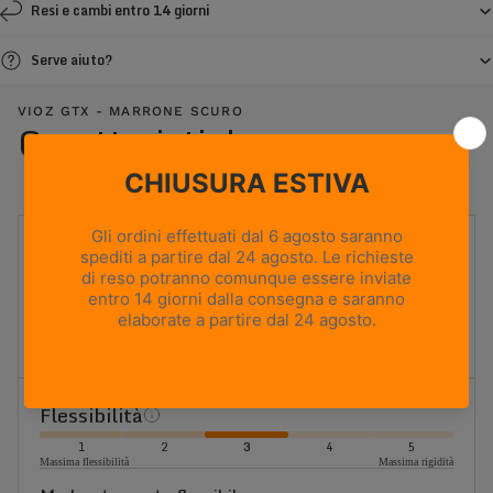
Resi e cambi entro 14 giorni
Serve aiuto?
VIOZ GTX - MARRONE SCURO
Caratteristiche
UTILIZZO
Caccia in montagna
PESO
715g
Based on size US 8 (Half Pair)
ALTEZZA TOMAIA
Media
Flessibilità
1
2
3
4
5
Massima flessibilità
Massima rigidità