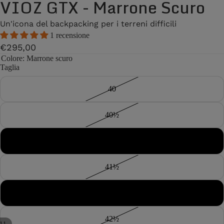
VIOZ GTX - Marrone Scuro
Un'icona del backpacking per i terreni difficili
1 recensione
€295,00
Colore
: Marrone scuro
Taglia
40
40½
41
41½
42
42½
11