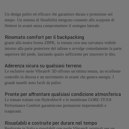
Un design pulito ed efficace che garantisce durata e protezione nel
tempo. Un sistema di flessibilità integrato consente allo scarpone di
flettersi in avanti senza compromettere il sostegno laterale.
Rinomato comfort per il backpacking
grazie alla nostra forma ZBPK, la tomaia crea una curvatura visibile
intorno alla parte posteriore del tallone e avvolge comodamente la parte
superiore del piede, lasciando spazio sufficiente per muovere le dita.
Aderenza sicura su qualsiasi terreno
Le esclusive suole Vibram® 3D offrono un'ottima tenuta, un eccellente
controllo in discesa e un movimento in avanti che genera energia. I
grandi tasselli sono facili da pulire.
Pronte per affrontare qualsiasi condizione atmosferica
Le tomaie trattate con Hydrobloc® e le membrane GORE-TEX®
Performance Comfort garantiscono prestazioni impermeabili e
traspiranti.
Risuolabili e costruite per durare nel tempo
Realizzate in Italia e risuolabili con suole Vibram® originali per un