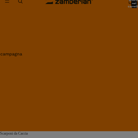
artico
nel
carrell
0
in campagna
Scarponi da Caccia