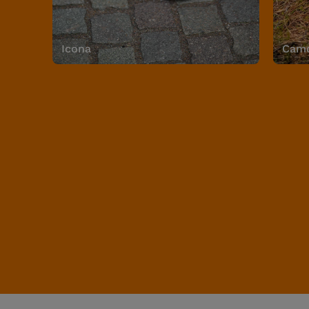
Icona
Camo