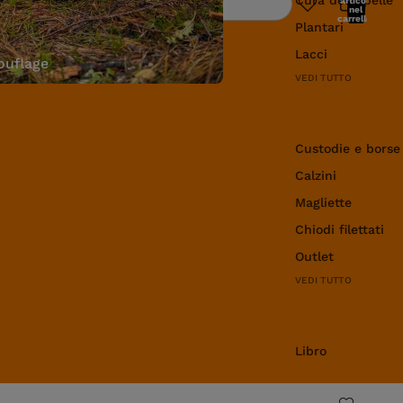
articoli
Ricerca
nel
carrello:
Plantari
0
Lacci
uflage
VEDI TUTTO
Abbigliamento e 
Custodie e borse
Calzini
Magliette
Chiodi filettati
Outlet
VEDI TUTTO
Libro
Libro