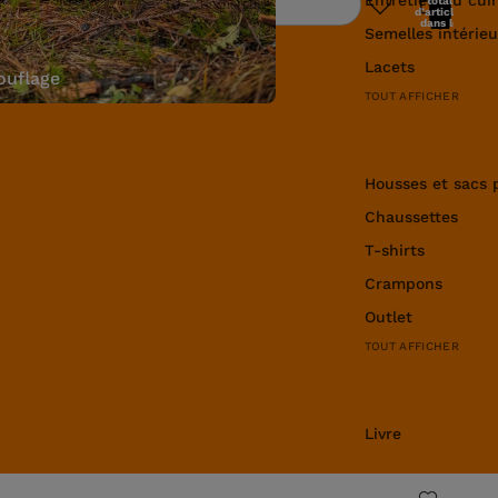
total
Rechercher
d’articles
dans le
Semelles intérieu
panier: 0
Lacets
uflage
TOUT AFFICHER
Équipement et v
Housses et sacs 
Chaussettes
T-shirts
Crampons
Outlet
TOUT AFFICHER
Livre
Livre