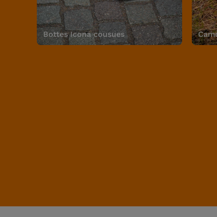
Bottes Icona cousues
Camo