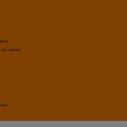
agne
 et colline
ieur