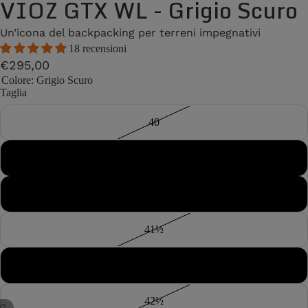
VIOZ GTX WL - Grigio Scuro
Un’icona del backpacking per terreni impegnativi
18 recensioni
€295,00
Colore
: Grigio Scuro
Taglia
40
40½
41
41½
42
42½
/
7