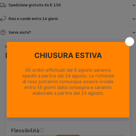
Spedizione gratuita da € 150
Resi e cambi entro 14 giorni
Serve aiuto?
VIOZ GTX WL - GRIGIO SCURO
Caratteristiche
UTILIZZO
Backpacking e caccia
PESO
715g
Based on size US 8 (Half Pair)
ALTEZZA TOMAIA
Media
Flessibilità