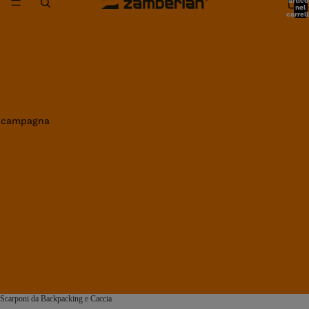
artico
nel
carrell
0
in campagna
Scarponi da Backpacking e Caccia