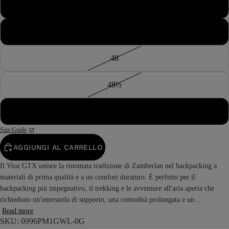
47
47½
48
48½
49
Size Guide
AGGIUNGI AL CARRELLO
Il Vioz GTX unisce la rinomata tradizione di Zamberlan nel backpacking a
materiali di prima qualità e a un comfort duraturo. È perfetto per il
backpacking più impegnativo, il trekking e le avventure all'aria aperta che
richiedono un'intersuola di supporto, una comodità prolungata e un...
Read more
SKU: 0996PM1GWL-0G