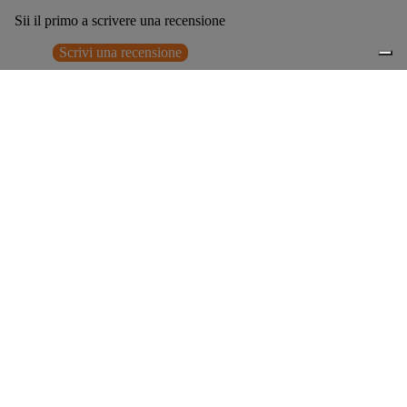
Sii il primo a scrivere una recensione
Scrivi una recensione
Nessun elemento trovato
Potrebbero interessarti anche
€295,00
0
Accessori consigliati
Spedizione gratuita sopra ai 150,00€
Italian Design since 1929
Resi facili entro 14 giorni
Hai bisogno di aiuto?