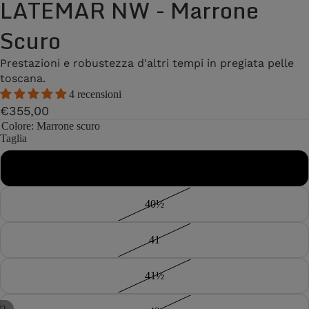
LATEMAR NW - Marrone
Scuro
Prestazioni e robustezza d'altri tempi in pregiata pelle
toscana.
4 recensioni
€355,00
Colore
: Marrone scuro
Taglia
40
40½
41
41½
/
2