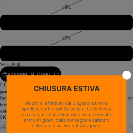
46½
47
47½
48
Size Guide
AGGIUNGI AL CARRELLO
Il Latemar NW è il nostro scarpone con fodera in pelle e lavorazione a
guardolo più venduto. Un classico moderno che fonde perfettamente
l'artigianalità della vecchia scuola con materiali di ultima generazione, nato per
le escursioni più selvagge dove sono richieste robustezza, affidabilità e
comfort...
Read more
SKU: 1023PM1P-0B
Spedizione gratuita da € 150