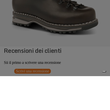
Recensioni dei clienti
Sii il primo a scrivere una recensione
Scrivi una recensione
Nessun elemento trovato
Potrebbero interessarti anche
€355,00
0