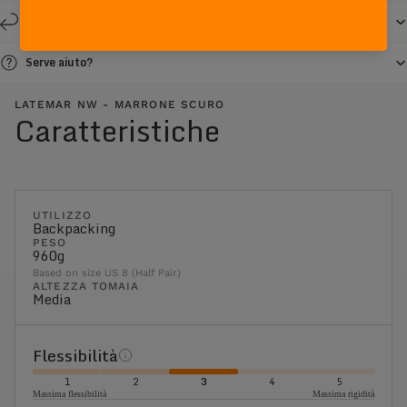
Resi e cambi entro 14 giorni
Serve aiuto?
LATEMAR NW - MARRONE SCURO
Caratteristiche
UTILIZZO
Backpacking
PESO
960g
Based on size US 8 (Half Pair)
ALTEZZA TOMAIA
Media
Flessibilità
1
2
3
4
5
Massima flessibilità
Massima rigidità