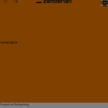
artico
nel
carrell
0
in campagna
Scarponi da Backpacking