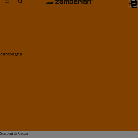
artico
nel
carrell
0
in campagna
Scarponi da Caccia