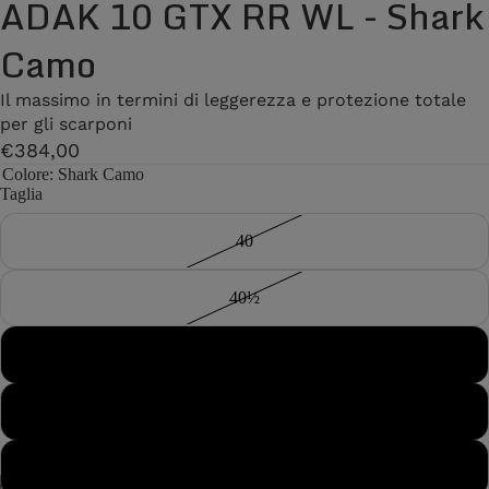
ADAK 10 GTX RR WL - Shark
Camo
Il massimo in termini di leggerezza e protezione totale
per gli scarponi
€384,00
Colore
: Shark Camo
Taglia
40
40½
41
41½
42
/
7