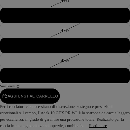
46½
47
47½
48
48½
49
Size Guide
AGGIUNGI AL CARRELLO
Per i cacciatori che necessitano di discrezione, sostegno e prestazioni
eccezionali sul campo, l’Adak 10 GTX RR WL è lo scarpone da caccia leggero
per eccellenza, in grado di garantire una protezione totale. Realizzato per la
caccia in montagna e in zone impervie, combina la...
Read more