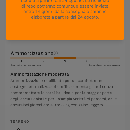
Flessibilità
1
2
3
4
5
Massima flessibilità
Massima rigidità
Moderatamente flessibile
Ideale per l'escursionismo e il trekking classici. Offre un
equilibrio ottimale tra flessibilità, sostegno e stabilità.
Ammortizzazione
1
2
3
4
5
Ammortizzazione minima
Ammortizzazione massima
Ammortizzazione moderata
Ammortizzazione equilibrata per un comfort e un
sostegno ottimali. Assorbe efficacemente gli urti senza
compromettere la stabilità. Ideale per la maggior parte
degli escursionisti e per un'ampia varietà di percorsi, dalle
escursioni giornaliere al trekking con zaino leggero.
TERRENO