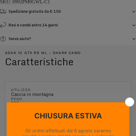
SKU: 0992PM0GWL-C1
Spedizione gratuita da € 150
Resi e cambi entro 14 giorni
Serve aiuto?
ADAK 10 GTX RR WL - SHARK CAMO
Caratteristiche
UTILIZZO
Caccia in montagna
PESO
838g
Based on size US 8 (Half Pair)
ALTEZZA TOMAIA
Alta