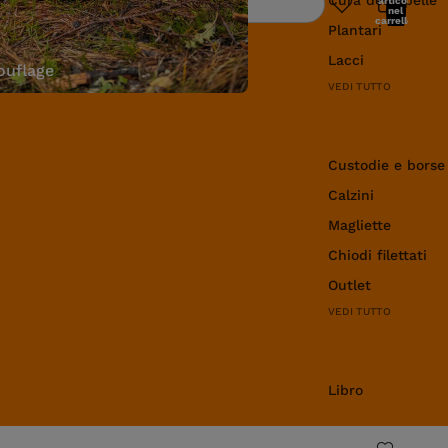
articoli
Ricerca
nel
carrello:
Plantari
0
Lacci
uflage
VEDI TUTTO
Abbigliamento e 
Custodie e borse
Calzini
Magliette
Chiodi filettati
Outlet
VEDI TUTTO
Libro
Libro