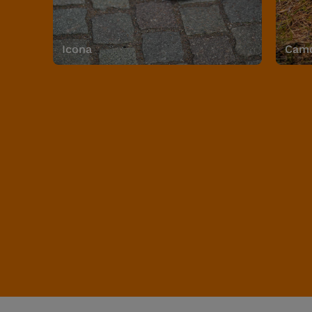
Icona
Camo