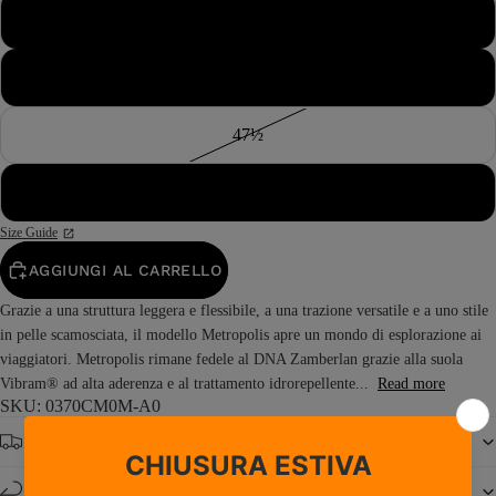
46½
47
47½
48
Size Guide
AGGIUNGI AL CARRELLO
Grazie a una struttura leggera e flessibile, a una trazione versatile e a uno stile
in pelle scamosciata, il modello Metropolis apre un mondo di esplorazione ai
viaggiatori. Metropolis rimane fedele al DNA Zamberlan grazie alla suola
Vibram® ad alta aderenza e al trattamento idrorepellente...
Read more
SKU: 0370CM0M-A0
Spedizione gratuita da € 150
Resi e cambi entro 14 giorni