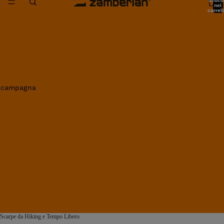
artico
nel
carrell
0
in campagna
Scarpe da Hiking e Tempo Libero