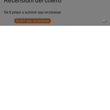
Recensioni dei clienti
Sii il primo a scrivere una recensione
Scrivi una recensione
Nessun elemento trovato
Potrebbero interessarti anche
€169,00
0
Accessori consigliati
Spedizione gratuita sopra ai 150,00€
Italian Design since 1929
Resi facili entro 14 giorni
Hai bisogno di aiuto?