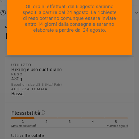
Serve aiuto?
METROPOLIS - BLUE
Caratteristiche
UTILIZZO
Hiking e uso quotidiano
PESO
430g
Based on size US 8 (Half Pair)
ALTEZZA TOMAIA
Bassa
Flessibilità
1
2
3
4
5
Massima flessibilità
Massima rigidità
Ultra flessibile