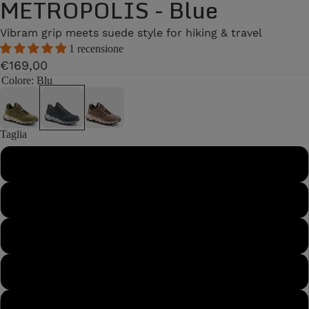
METROPOLIS - Blue
Vibram grip meets suede style for hiking & travel
1 recensione
€169,00
Colore
: Blu
Taglia
40
40½
41
41½
42