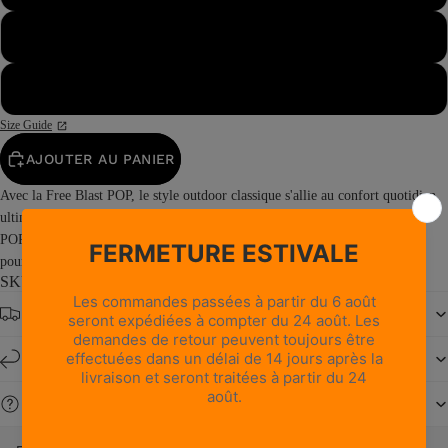
47½
48
Size Guide
AJOUTER AU PANIER
Avec la Free Blast POP, le style outdoor classique s'allie au confort quotidien
ultime. Dotée d’un design léger et d’une semelle ultra-souple, la Free Blast
POP offre un confort optimal au pied et se range facilement dans votre sac
pour vos voyages d’aventure. La silhouette...
Read more
SKU: 0222PM1M-V2
Livraison offerte dès 150 €
Retours et échanges sous 14 jours
Besoin d'aide ?