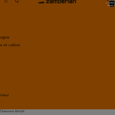
total
d’artic
dans l
panier:
tagne
e et colline
rieur
Chaussures lifestyle