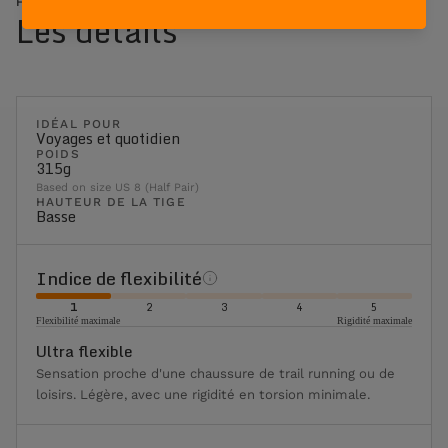
FREE BLAST POP - EMERALD
Les détails
IDÉAL POUR
Voyages et quotidien
POIDS
315g
Based on size US 8 (Half Pair)
HAUTEUR DE LA TIGE
Basse
Indice de flexibilité
1
2
3
4
5
Flexibilité maximale
Rigidité maximale
Ultra flexible
Sensation proche d'une chaussure de trail running ou de
loisirs. Légère, avec une rigidité en torsion minimale.