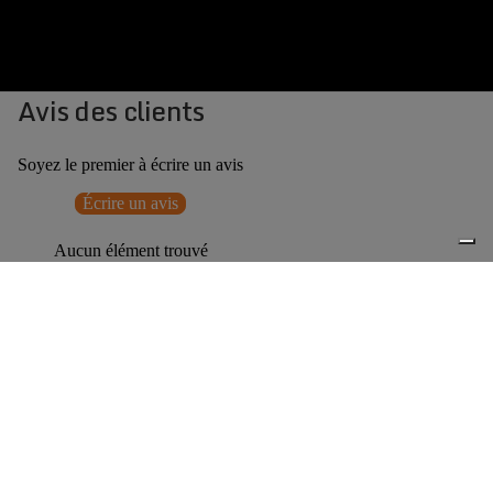
Avis des clients
Soyez le premier à écrire un avis
Écrire un avis
Aucun élément trouvé
Vous pourriez aussi aimer
€175,00
0
Accessoires associés
Livraison offerte dès 150 € d'achat