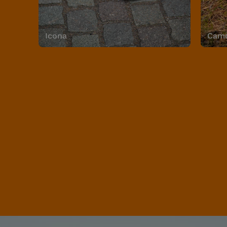
Icona
Camo