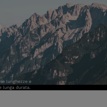
erse lunghezze e
 e lunga durata.