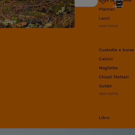
articoli
Ricerca
nel
carrello:
Plantari
0
Lacci
uflage
VEDI TUTTO
Abbigliamento e 
Custodie e borse
Calzini
Magliette
Chiodi filettati
Outlet
VEDI TUTTO
Libro
Libro