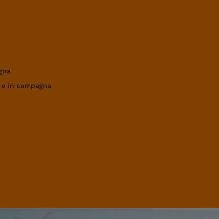
gna
a e in campagna