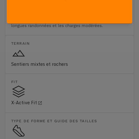
Réduit sensiblement les impacts et la fatigue lors des
longues distances. Offre une foulée plus confortable tout
en conservant un excellent maintien. Idéal pour les
longues randonnées et les charges modérées.
TERRAIN
Sentiers mixtes et rochers
FIT
X-Active Fit
TYPE DE FORME ET GUIDE DES TAILLES