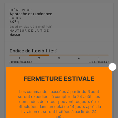
IDÉAL POUR
Approche et randonnée
POIDS
445g
Based on size US 8 (Half Pair)
HAUTEUR DE LA TIGE
Basse
Indice de flexibilité
1
2
3
4
5
Flexibilité maximale
Rigidité maximale
Flexible
Chaussure de randonnée légère. Flexion souple avec une
structure légère, idéale pour les randonnées à la journée.
Amorti
1
2
3
4
5
Amorti minimal
Amorti maximal
Amorti élevé