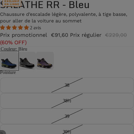
SALATHE RR - Bleu
EXCLUSIF
EN LIGNE
Chaussure d’escalade légère, polyvalente, à tige basse,
pour aller de la voiture au sommet
2 avis
Prix promotionnel
€91,60
Prix régulier
€229,00
(60% OFF)
Couleur
: Bleu
Pointure
38
38½
39
39½
/
2