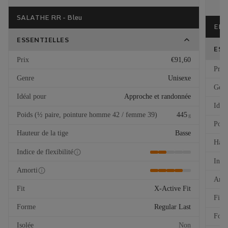
SALATHE RR - Bleu
EL C
ESSENTIELLES
ESS
Prix
€91,60
Prix
Genre
Unisexe
Genr
Idéal pour
Approche et randonnée
Idéa
Poids (½ paire, pointure homme 42 / femme 39)
445
g
Poid
Hauteur de la tige
Basse
Haut
Indice de flexibilité
Indic
Amorti
Amor
Fit
X-Active Fit
Fit
Forme
Regular Last
For
Isolée
Non