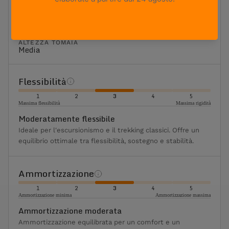
UTILIZZO
Hiking e caccia
PESO
680g
Based on size US 8 (Half Pair)
ALTEZZA TOMAIA
Media
Flessibilità
1
2
3
4
5
Massima flessibilità
Massima rigidità
Moderatamente flessibile
Ideale per l'escursionismo e il trekking classici. Offre un
equilibrio ottimale tra flessibilità, sostegno e stabilità.
Ammortizzazione
1
2
3
4
5
Ammortizzazione minima
Ammortizzazione massima
Ammortizzazione moderata
Ammortizzazione equilibrata per un comfort e un