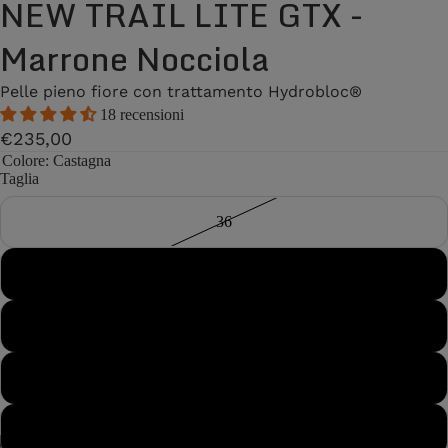
NEW TRAIL LITE GTX -
Marrone Nocciola
Pelle pieno fiore con trattamento Hydrobloc®
18 recensioni
€235,00
Colore
: Castagna
Taglia
36
37
38
38½
39
/
7