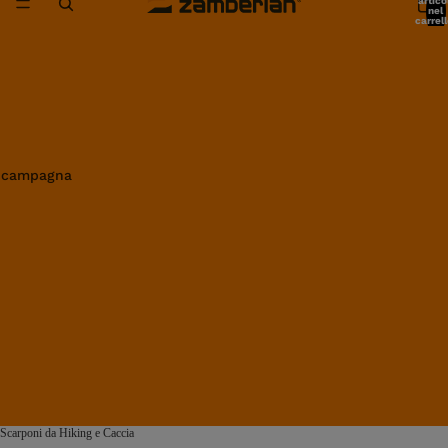
artico
nel
carrell
0
in campagna
Scarponi da Hiking e Caccia