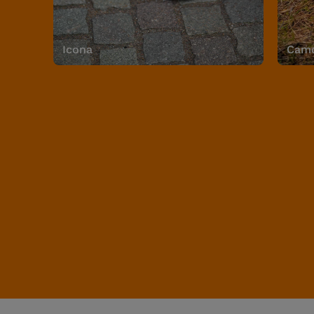
Icona
Camo