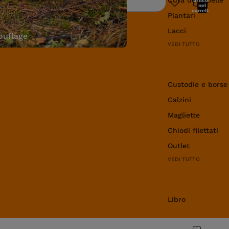
articoli
Ricerca
nel
carrello:
Plantari
0
Lacci
uflage
VEDI TUTTO
Abbigliamento e 
Custodie e borse
Calzini
Magliette
Chiodi filettati
Outlet
VEDI TUTTO
Libro
Libro