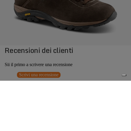
Recensioni dei clienti
Sii il primo a scrivere una recensione
Scrivi una recensione
Nessun elemento trovato
Potrebbero interessarti anche
€209,00
0
Accessori consigliati