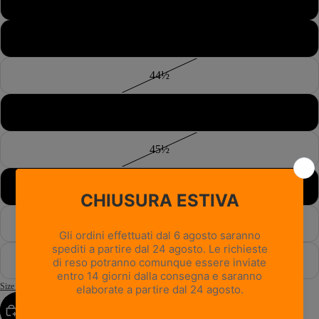
43½
44
44½
45
45½
46
46½
47
Size Guide
AGGIUNGI AL CARRELLO