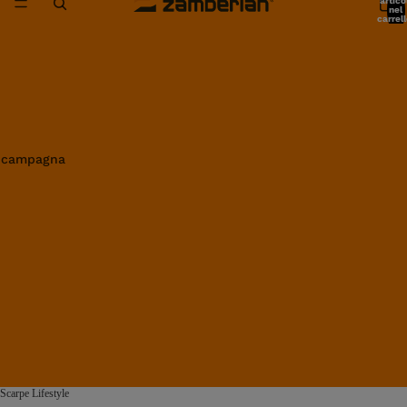
artico
nel
carrell
0
in campagna
Scarpe Lifestyle