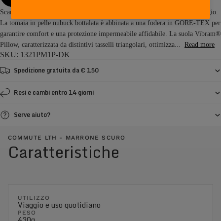
Scarpe per il tempo libero progettate per l'uso quotidiano in città e in viaggio.
La tomaia in pelle nubuck bottalata è abbinata a una fodera in GORE-TEX per
garantire comfort e una protezione impermeabile affidabile. La suola Vibram®
Pillow, caratterizzata da distintivi tasselli triangolari, ottimizza...
Read more
SKU: 1321PM1P-DK
Spedizione gratuita da € 150
Resi e cambi entro 14 giorni
Serve aiuto?
COMMUTE LTH - MARRONE SCURO
Caratteristiche
UTILIZZO
Viaggio e uso quotidiano
PESO
430g