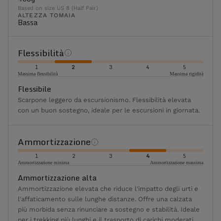
Based on size US 8 (Half Pair)
ALTEZZA TOMAIA
Bassa
Flessibilità
1
2
3
4
5
Massima flessibilità
Massima rigidità
Flessibile
Scarpone leggero da escursionismo. Flessibilità elevata
con un buon sostegno, ideale per le escursioni in giornata.
Ammortizzazione
1
2
3
4
5
Ammortizzazione minima
Ammortizzazione massima
Ammortizzazione alta
Ammortizzazione elevata che riduce l'impatto degli urti e
l'affaticamento sulle lunghe distanze. Offre una calzata
più morbida senza rinunciare a sostegno e stabilità. Ideale
per i trekking più lunghi e il trasporto di carichi moderati.