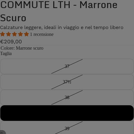
COMMUTE LTH - Marrone
Scuro
Calzature leggere, ideali in viaggio e nel tempo libero
1 recensione
€209,00
Colore
: Marrone scuro
Taglia
37
37½
38
38½
39
/
7