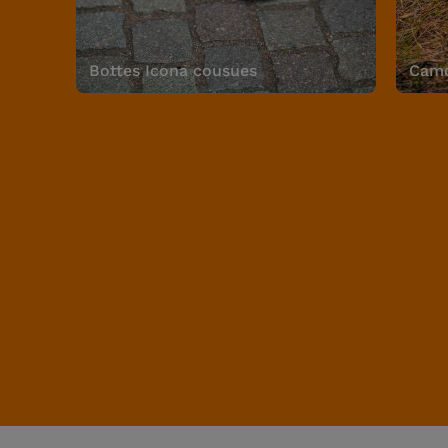
Bottes Icona cousues
Camo