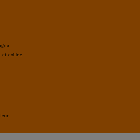
agne
 et colline
ieur