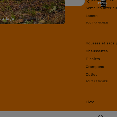
total
Rechercher
d’articles
dans le
Semelles intérieu
panier: 0
Lacets
uflage
TOUT AFFICHER
Équipement et v
Housses et sacs 
Chaussettes
T-shirts
Crampons
Outlet
TOUT AFFICHER
Livre
Livre