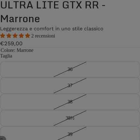
ULTRA LITE GTX RR -
Marrone
Leggerezza e comfort in uno stile classico
2 recensioni
€259,00
Colore
: Marrone
Taglia
36
37
38
38½
39
/
7