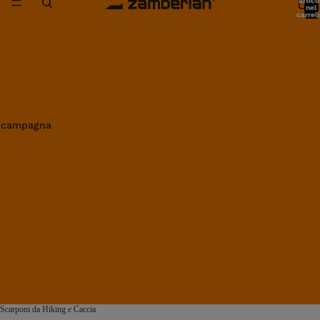
artico
nel
carrell
0
in campagna
Scarponi da Hiking e Caccia