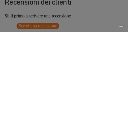
Recensioni dei clienti
Sii il primo a scrivere una recensione
Scrivi una recensione
Nessun elemento trovato
Potrebbero interessarti anche
€259,00
0
Accessori consigliati
Spedizione gratuita sopra ai 150,00€
Italian Design since 1929
Resi facili entro 14 giorni