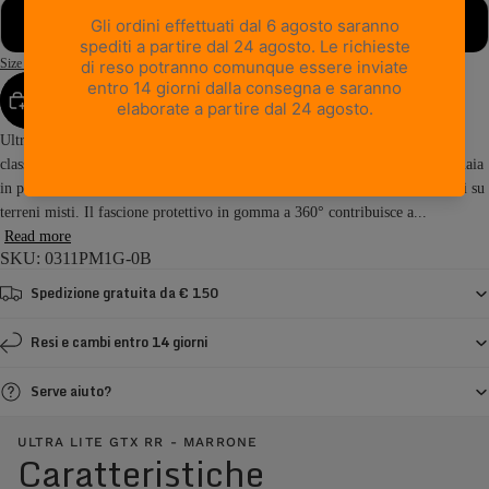
49
Size Guide
AGGIUNGI AL CARRELLO
Ultra Lite GTX RR racchiude l’essenza dello scarpone da hiking dal design
classico, unita alla qualità dell’artigianalità italiana. Realizzato con una tomaia
in pelle pieno fiore bottalata, offre comfort duraturo e prestazioni affidabili su
terreni misti. Il fascione protettivo in gomma a 360° contribuisce a...
Read more
SKU: 0311PM1G-0B
Spedizione gratuita da € 150
Resi e cambi entro 14 giorni
Serve aiuto?
ULTRA LITE GTX RR - MARRONE
Caratteristiche