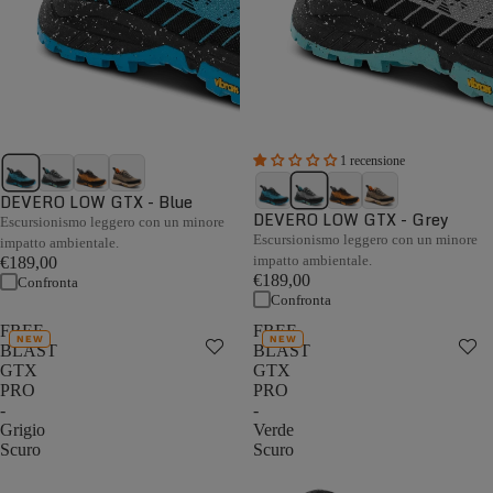
1 recensione
DEVERO LOW GTX - Blue
DEVERO LOW GTX - Grey
Escursionismo leggero con un minore
Escursionismo leggero con un minore
impatto ambientale.
impatto ambientale.
€189,00
€189,00
Confronta
Confronta
FREE
FREE
NEW
NEW
BLAST
BLAST
GTX
GTX
PRO
PRO
-
-
Grigio
Verde
Scuro
Scuro