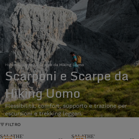
Home
›
Scarponi e Scarpe da Hiking Uomo
Scarponi e Scarpe da
Hiking Uomo
Flessibilità, comfort, supporto e trazione per
escursioni e trekking leggeri.
FILTRO
SALATHE'
SALATHE'
NEW
NEW