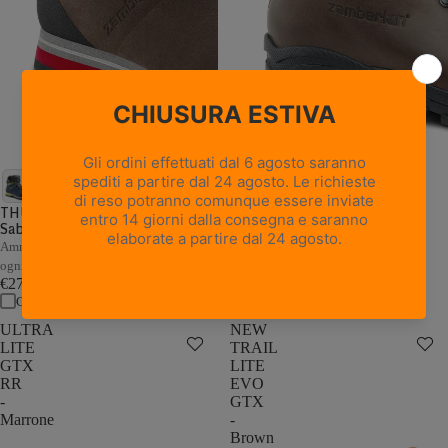
18 recensioni
NEW TRAIL LITE GTX -
Marrone Nocciola
THUNDER GTX - Marrone /
Sabbia
Pelle pieno fiore con trattamento
Hydrobloc®
Ammortizzazione e stabilità adattive a
€235,00
ogni passo
Confronta
€279,00
Confronta
ULTRA
NEW
LITE
TRAIL
GTX
LITE
RR
EVO
-
GTX
Marrone
-
Brown