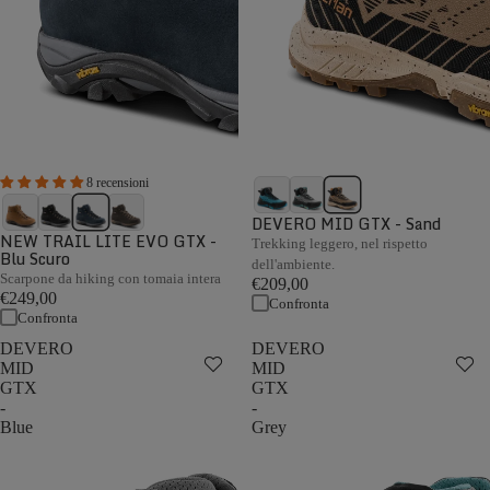
8 recensioni
DEVERO MID GTX - Sand
NEW TRAIL LITE EVO GTX -
Trekking leggero, nel rispetto
Blu Scuro
dell'ambiente.
Scarpone da hiking con tomaia intera
€209,00
€249,00
Confronta
Confronta
DEVERO
DEVERO
MID
MID
GTX
GTX
-
-
Blue
Grey