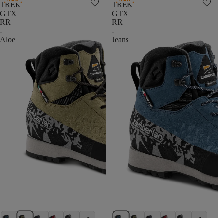
TREK
TREK
GTX
GTX
RR
RR
-
-
Aloe
Jeans