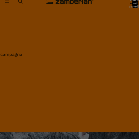
artico
nel
carrell
0
in campagna