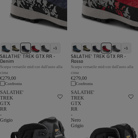
+1
+1
SALATHE' TREK GTX RR -
SALATHE' TREK GTX RR -
Denim
Rosso
Scarpa versatile mid-cut dall'auto alla
Scarpa versatile mid-cut dall'auto alla
cima
cima
€279,00
€279,00
Confronta
Confronta
SALATHE'
SALATHE'
TREK
TREK
GTX
GTX
RR
RR
-
-
Grigio
Nero
Grigio