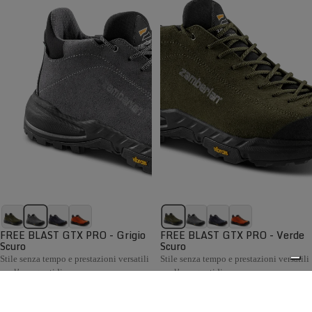
FREE BLAST GTX PRO - Grigio
FREE BLAST GTX PRO - Verde
Scuro
Scuro
Stile senza tempo e prestazioni versatili
Stile senza tempo e prestazioni versatili
per l’uso quotidiano
per l’uso quotidiano
€199,00
€199,00
Confronta
Confronta
La collezione Hiking Uomo Zamberlan comprende scarponi