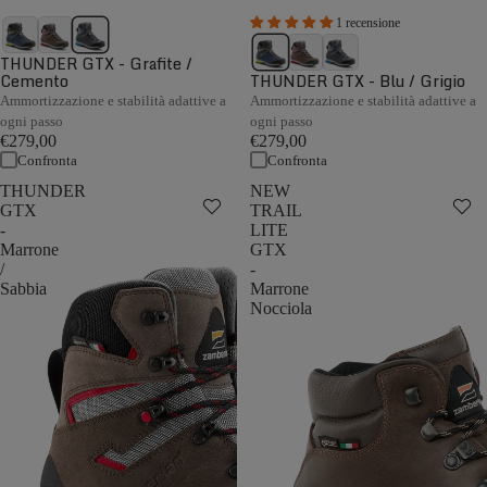
1 recensione
THUNDER GTX - Grafite /
Cemento
THUNDER GTX - Blu / Grigio
Ammortizzazione e stabilità adattive a
Ammortizzazione e stabilità adattive a
ogni passo
ogni passo
€279,00
€279,00
Confronta
Confronta
THUNDER
NEW
GTX
TRAIL
-
LITE
Marrone
GTX
/
-
Sabbia
Marrone
Nocciola