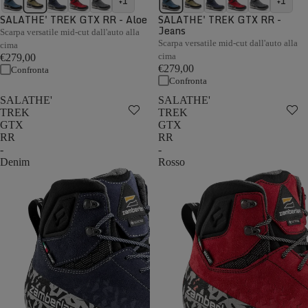
+1
+1
SALATHE' TREK GTX RR - Aloe
SALATHE' TREK GTX RR -
Jeans
Scarpa versatile mid-cut dall'auto alla
Scarpa versatile mid-cut dall'auto alla
cima
cima
€279,00
€279,00
Confronta
Confronta
SALATHE'
SALATHE'
TREK
TREK
GTX
GTX
RR
RR
-
-
Denim
Rosso