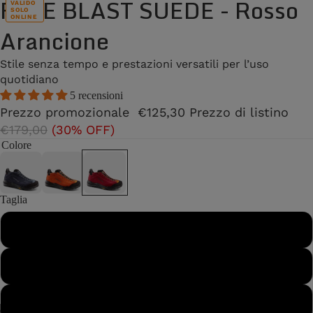
FREE BLAST SUEDE - Rosso
VALIDO
SOLO
ONLINE
Arancione
Stile senza tempo e prestazioni versatili per l’uso
quotidiano
5 recensioni
Prezzo promozionale
€125,30
Prezzo di listino
€179,00
(30% OFF)
Colore
Taglia
37
37½
38
/
2