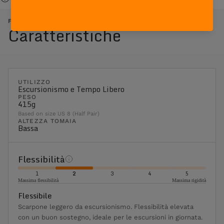
FREE BLAST SUEDE - ROSSO ARANCIONE
Caratteristiche
UTILIZZO
Escursionismo e Tempo Libero
PESO
415g
Based on size US 8 (Half Pair)
ALTEZZA TOMAIA
Bassa
Flessibilità
1
2
3
4
5
Massima flessibilità
Massima rigidità
Flessibile
Scarpone leggero da escursionismo. Flessibilità elevata
con un buon sostegno, ideale per le escursioni in giornata.