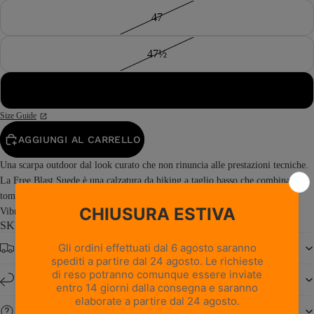
47
47½
48
Size Guide
AGGIUNGI AL CARRELLO
Una scarpa outdoor dal look curato che non rinuncia alle prestazioni tecniche.
La Free Blast Suede è una calzatura da hiking a taglio basso che combina una
tomaia in pelle scamosciata con la stabilità e l’elevata aderenza della suola
Vibram® Junko. Prodotta in Italia, Free...
Read more
SKU: 0217PM1M-RI
Spedizione gratuita da € 150
Resi e cambi entro 14 giorni
Serve aiuto?