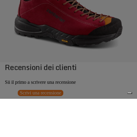
Recensioni dei clienti
Sii il primo a scrivere una recensione
Scrivi una recensione
Nessun elemento trovato
Potrebbero interessarti anche
Prezzo promozionale
€125,30
Prezzo
0
di listino
€179,00
(30% OFF)