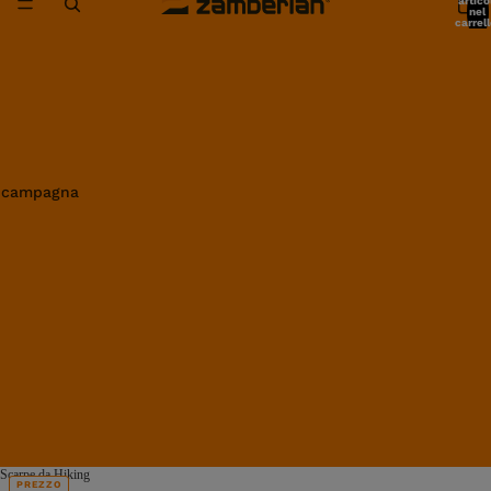
artico
nel
carrell
0
in campagna
Scarpe da Hiking
PREZZO