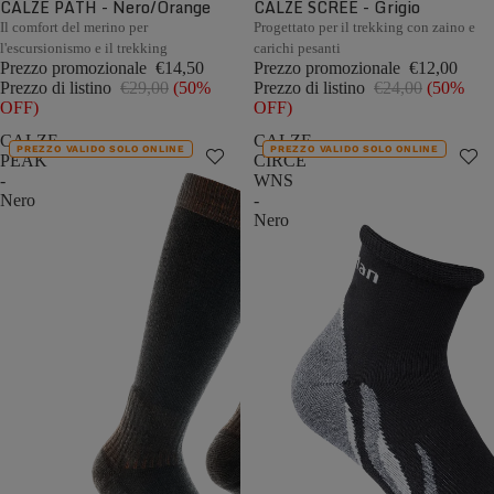
CALZE PATH - Nero/Orange
CALZE SCREE - Grigio
Il comfort del merino per
Progettato per il trekking con zaino e
l'escursionismo e il trekking
carichi pesanti
Prezzo promozionale
€14,50
Prezzo promozionale
€12,00
Prezzo di listino
€29,00
(50%
Prezzo di listino
€24,00
(50%
OFF)
OFF)
CALZE
CALZE
PREZZO VALIDO SOLO ONLINE
PREZZO VALIDO SOLO ONLINE
PEAK
CIRCE
-
WNS
Nero
-
Nero