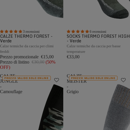
3 recensioni
6 recensioni
CALZE THERMO FOREST -
SOCKS THERMO FOREST HIGH
Verde
- Verde
Calze termiche da caccia per climi
Calze termiche da caccia per basse
freddi
temperature
Prezzo promozionale
€15,00
€33,00
Prezzo di listino
€30,00
(50%
OFF)
CALZE
CALZE
PREZZO VALIDO SOLO ONLINE
PREZZO VALIDO SOLO ONLINE
JUNGLE
MEISTER
-
-
Camouflage
Grigio