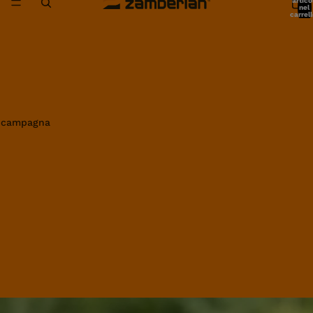
artico
nel
carrell
0
in campagna