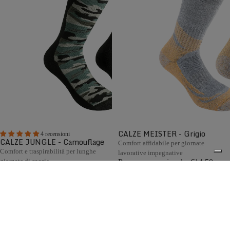
CALZE MEISTER - Grigio
4 recensioni
CALZE JUNGLE - Camouflage
Comfort affidabile per giornate
Comfort e traspirabilità per lunghe
lavorative impegnative
giornate di caccia
Prezzo promozionale
€14,50
Prezzo promozionale
€13,80
Prezzo di listino
€29,00
(50%
Prezzo di listino
€27,60
(50%
OFF)
OFF)
Le calze Zamberlan sono realizzate secondo i più elevati
0
standard qualitativi e impiegano materiali e tecnologie di
eccellenza, come lana Merino, cashmere e altre fibre
pregiate. Interamente Made in Italy, sono progettate per