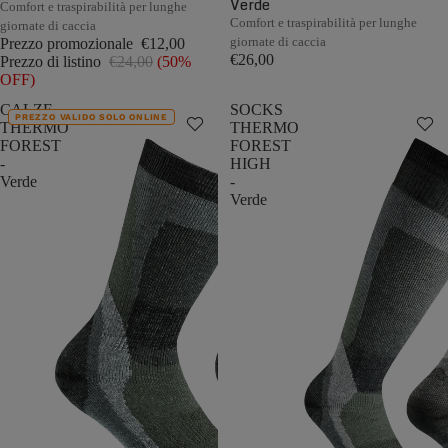
Verde
Comfort e traspirabilità per lunghe
Comfort e traspirabilità per lunghe
giornate di caccia
giornate di caccia
Prezzo promozionale
€12,00
€26,00
Prezzo di listino
€24,00
(50%
OFF)
CALZE
SOCKS
PREZZO VALIDO SOLO ONLINE
THERMO
THERMO
FOREST
FOREST
-
HIGH
Verde
-
Verde