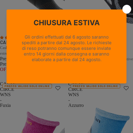
5 recensioni
1 recensione
CALZE PEAK - Nero
Cashmere e Merino per il freddo
CALZE CIRCE WNS - Nero
estremo
Prezzo promozionale
€22,00
Comfort naturale per le escursioni estive
Prezzo di listino
€44,00
(50%
Prezzo promozionale
€11,00
OFF)
Prezzo di listino
€22,00
(50%
OFF)
CALZE
CALZE
PREZZO VALIDO SOLO ONLINE
PREZZO VALIDO SOLO ONLINE
CIRCE
CIRCE
WNS
WNS
-
-
Fuxia
Azzurro