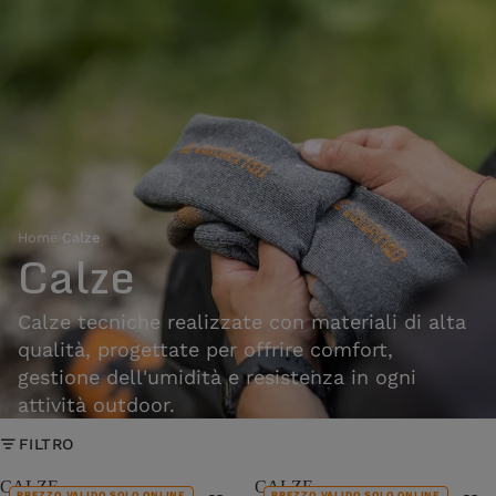
Home
›
Calze
Calze
Calze tecniche realizzate con materiali di alta
qualità, progettate per offrire comfort,
gestione dell'umidità e resistenza in ogni
attività outdoor.
FILTRO
CALZE
CALZE
PREZZO VALIDO SOLO ONLINE
PREZZO VALIDO SOLO ONLINE