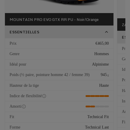
MOUNTAIN PRO EVO GTX RR PU - Noir/Orange
ZAR
ESSENTIELLES
ESS
Prix
€465,00
Prix
Genre
Hommes
Genr
Idéal pour
Alpinisme
Idéa
Poids (½ paire, pointure homme 42 / femme 39)
945
g
Poid
Hauteur de la tige
Haute
Haut
Indice de flexibilité
Indic
Amorti
Amor
Fit
Technical Fit
Fit
Forme
Technical Last