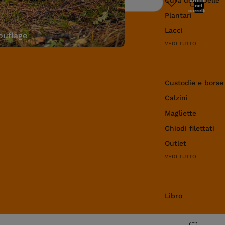
articoli
Ricerca
nel
carrello:
Plantari
0
Lacci
uflage
VEDI TUTTO
Abbigliamento e 
Custodie e borse
Calzini
Magliette
Chiodi filettati
Outlet
VEDI TUTTO
Libro
Libro