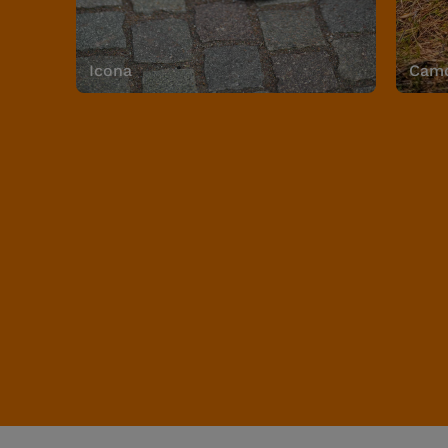
Icona
Camo