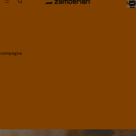
artico
nel
carrell
0
in campagna