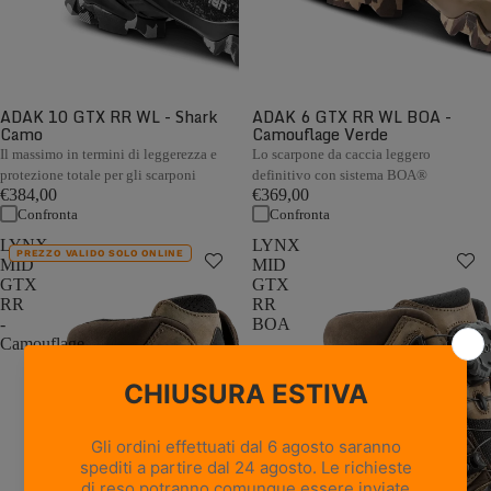
ADAK 10 GTX RR WL - Shark
ADAK 6 GTX RR WL BOA -
Camo
Camouflage Verde
Il massimo in termini di leggerezza e
Lo scarpone da caccia leggero
protezione totale per gli scarponi
definitivo con sistema BOA®
€384,00
€369,00
Confronta
Confronta
LYNX
LYNX
PREZZO VALIDO SOLO ONLINE
MID
MID
GTX
GTX
RR
RR
-
BOA
Camouflage
-
Camouflage