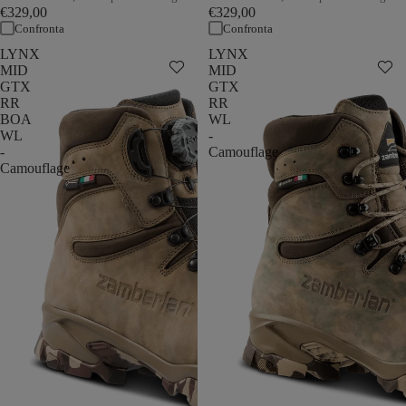
€329,00
€329,00
Confronta
Confronta
LYNX
LYNX
MID
MID
GTX
GTX
RR
RR
BOA
WL
WL
-
-
Camouflage
Camouflage