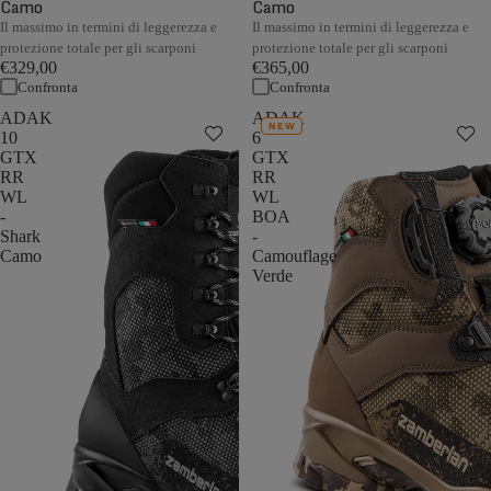
Camo
Camo
Il massimo in termini di leggerezza e
Il massimo in termini di leggerezza e
protezione totale per gli scarponi
protezione totale per gli scarponi
€329,00
€365,00
Confronta
Confronta
ADAK
ADAK
NEW
10
6
GTX
GTX
RR
RR
WL
WL
-
BOA
Shark
-
Camo
Camouflage
Verde