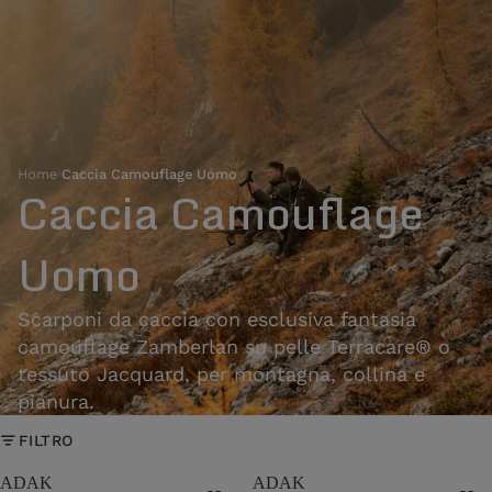
Home
›
Caccia Camouflage Uomo
Caccia Camouflage
Uomo
Scarponi da caccia con esclusiva fantasia
camouflage Zamberlan su pelle Terracare® o
tessuto Jacquard, per montagna, collina e
pianura.
FILTRO
ADAK
ADAK