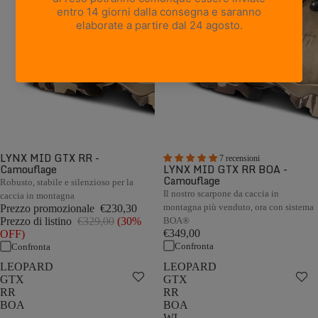
LYNX MID GTX RR -
7 recensioni
Camouflage
LYNX MID GTX RR BOA -
Camouflage
Robusto, stabile e silenzioso per la
Il nostro scarpone da caccia in
caccia in montagna
montagna più venduto, ora con sistema
Prezzo promozionale
€230,30
Prezzo di listino
€329,00
(30%
BOA®
€349,00
OFF)
Confronta
Confronta
LEOPARD
LEOPARD
GTX
GTX
RR
RR
BOA
BOA
-
WL