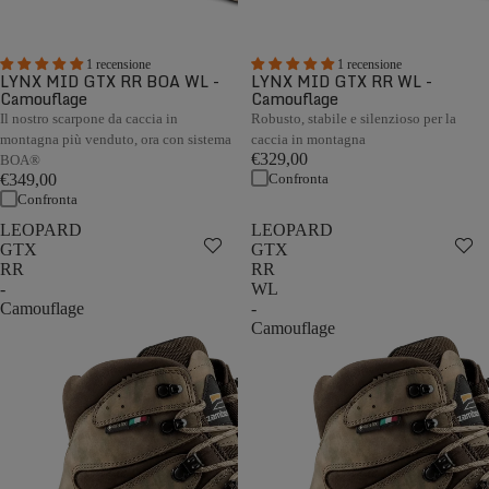
1 recensione
1 recensione
LYNX MID GTX RR BOA WL -
LYNX MID GTX RR WL -
Camouflage
Camouflage
Il nostro scarpone da caccia in
Robusto, stabile e silenzioso per la
montagna più venduto, ora con sistema
caccia in montagna
€329,00
BOA®
Confronta
€349,00
Confronta
LEOPARD
LEOPARD
GTX
GTX
RR
RR
-
WL
Camouflage
-
Camouflage