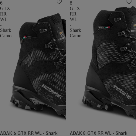
6
8
GTX
GTX
RR
RR
WL
WL
-
-
Shark
Shark
Camo
Camo
ADAK 6 GTX RR WL - Shark
ADAK 8 GTX RR WL - Shark