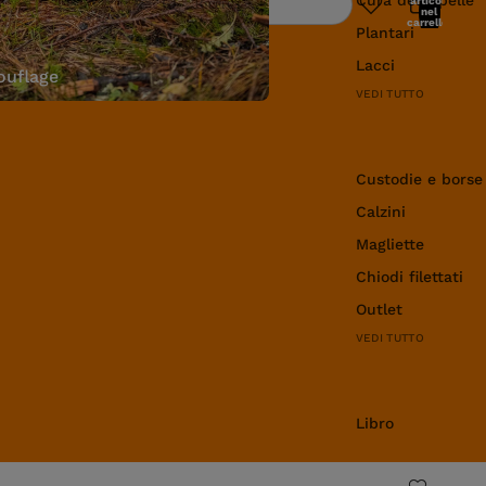
articoli
Ricerca
nel
carrello:
Plantari
0
Lacci
uflage
VEDI TUTTO
Abbigliamento e 
Custodie e borse
Calzini
Magliette
Chiodi filettati
Outlet
VEDI TUTTO
Libro
Libro