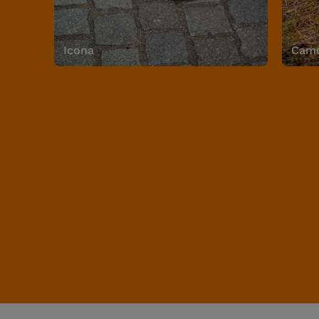
Icona
Camo