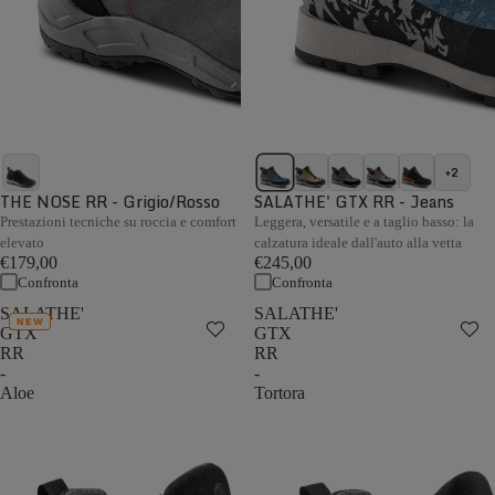
+2
THE NOSE RR - Grigio/Rosso
SALATHE' GTX RR - Jeans
Prestazioni tecniche su roccia e comfort
Leggera, versatile e a taglio basso: la
elevato
calzatura ideale dall'auto alla vetta
€179,00
€245,00
Confronta
Confronta
SALATHE'
SALATHE'
NEW
GTX
GTX
RR
RR
-
-
Aloe
Tortora