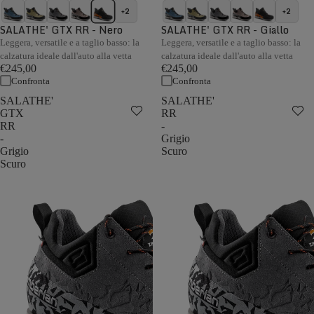
+2
+2
SALATHE' GTX RR - Nero
SALATHE' GTX RR - Giallo
Leggera, versatile e a taglio basso: la
Leggera, versatile e a taglio basso: la
calzatura ideale dall'auto alla vetta
calzatura ideale dall'auto alla vetta
€245,00
€245,00
Confronta
Confronta
SALATHE'
SALATHE'
GTX
RR
RR
-
-
Grigio
Grigio
Scuro
Scuro