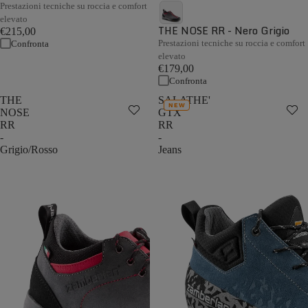
Prestazioni tecniche su roccia e comfort
elevato
THE NOSE RR - Nero Grigio
€215,00
Prestazioni tecniche su roccia e comfort
Confronta
elevato
€179,00
Confronta
THE
SALATHE'
NEW
NOSE
GTX
RR
RR
-
-
Grigio/Rosso
Jeans