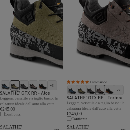
1 recensione
+2
+2
SALATHE' GTX RR - Aloe
SALATHE' GTX RR - Tortora
Leggera, versatile e a taglio basso: la
Leggera, versatile e a taglio basso: la
calzatura ideale dall'auto alla vetta
calzatura ideale dall'auto alla vetta
€245,00
€245,00
Confronta
Confronta
SALATHE'
SALATHE'