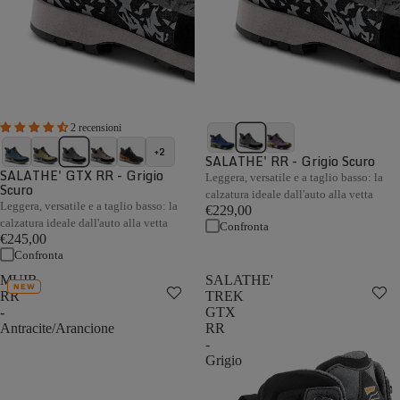
2 recensioni
+2
SALATHE' RR - Grigio Scuro
SALATHE' GTX RR - Grigio
Leggera, versatile e a taglio basso: la
Scuro
calzatura ideale dall'auto alla vetta
Leggera, versatile e a taglio basso: la
€229,00
calzatura ideale dall'auto alla vetta
Confronta
€245,00
Confronta
MUIR
SALATHE'
NEW
RR
TREK
-
GTX
Antracite/Arancione
RR
-
Grigio