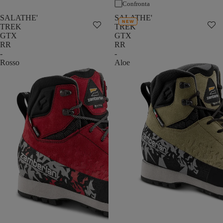
Confronta
SALATHE'
SALATHE'
NEW
TREK
TREK
GTX
GTX
RR
RR
-
-
Rosso
Aloe