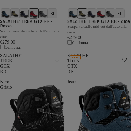
+1
+1
SALATHE' TREK GTX RR -
SALATHE' TREK GTX RR - Aloe
Rosso
Scarpa versatile mid-cut dall'auto alla
Scarpa versatile mid-cut dall'auto alla
cima
cima
€279,00
€279,00
Confronta
Confronta
SALATHE'
SALATHE'
NEW
TREK
TREK
GTX
GTX
RR
RR
-
-
Nero
Jeans
Grigio