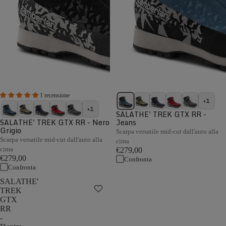
1 recensione
+1
+1
SALATHE' TREK GTX RR -
SALATHE' TREK GTX RR - Nero
Jeans
Grigio
Scarpa versatile mid-cut dall'auto alla
Scarpa versatile mid-cut dall'auto alla
cima
cima
€279,00
€279,00
Confronta
Confronta
SALATHE'
TREK
GTX
RR
-