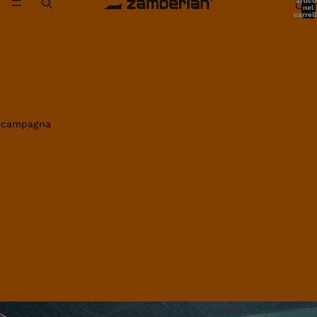
artico
nel
carrell
0
in campagna