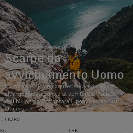
Home
›
Scarpe da avvicinamento Uomo
Scarpe da
avvicinamento Uomo
Calzata tecnica e caratteristiche dedicate
all'arrampicata, unite al comfort affidabile
dell'hiking per affrontare il percorso dall'auto
alla cima.
FILTRO
EL
THE