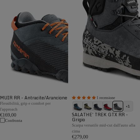
MUIR RR - Antracite/Arancione
1 recensione
Flessibilità, grip e comfort per
+1
l'approach
SALATHE' TREK GTX RR -
€169,00
Grigio
Confronta
Scarpa versatile mid-cut dall'auto alla
cima
€279,00