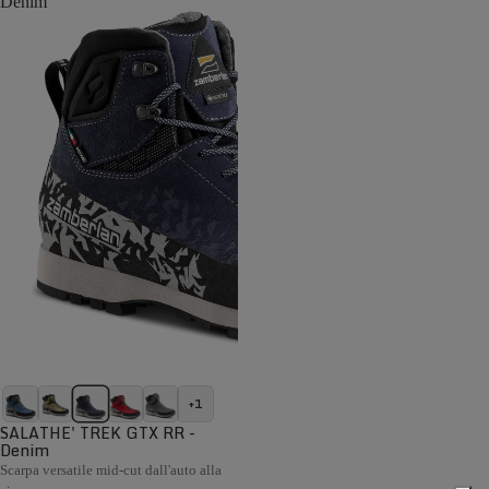
Denim
+1
SALATHE' TREK GTX RR -
Denim
Scarpa versatile mid-cut dall'auto alla