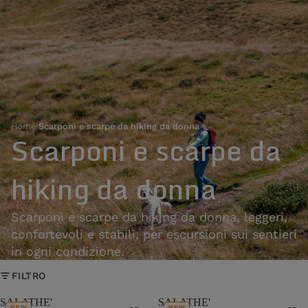
Home
›
Scarponi e scarpe da hiking da donna
Scarponi e scarpe da
hiking da donna
Scarponi e scarpe da hiking da donna, leggeri,
confortevoli e stabili, per escursioni sui sentieri
in ogni condizione.
FILTRO
SALATHE'
SALATHE'
NEW
NEW