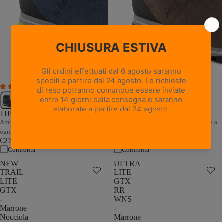
1 recensione
THUNDER GTX - Marrone /
THUNDER GTX - Blu / Grigio
Sabbia
Ammortizzazione e stabilità adattive a
Ammortizzazione e stabilità adattive a
ogni passo
ogni passo
€279,00
€279,00
Confronta
Confronta
NEW
ULTRA
TRAIL
LITE
LITE
GTX
GTX
RR
-
WNS
Marrone
-
Nocciola
Marrone