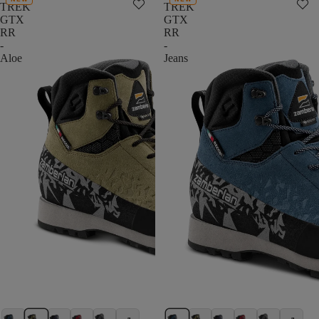
TREK
TREK
GTX
GTX
RR
RR
-
-
Aloe
Jeans