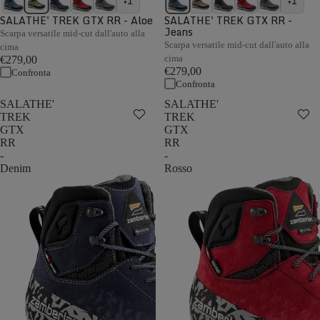
+1
+1
SALATHE' TREK GTX RR - Aloe
SALATHE' TREK GTX RR -
Jeans
Scarpa versatile mid-cut dall'auto alla
Scarpa versatile mid-cut dall'auto alla
cima
cima
€279,00
€279,00
Confronta
Confronta
SALATHE'
SALATHE'
TREK
TREK
GTX
GTX
RR
RR
-
-
Denim
Rosso