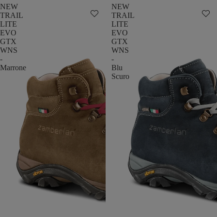
NEW
NEW
TRAIL
TRAIL
LITE
LITE
EVO
EVO
GTX
GTX
WNS
WNS
-
-
Marrone
Blu
Scuro