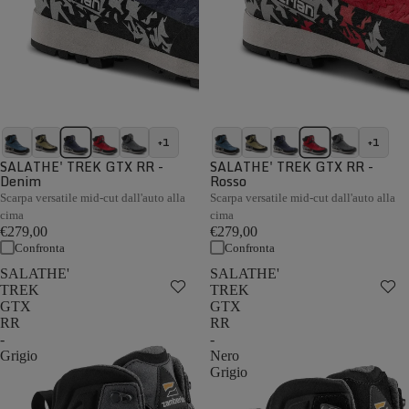
+1
+1
SALATHE' TREK GTX RR -
SALATHE' TREK GTX RR -
Denim
Rosso
Scarpa versatile mid-cut dall'auto alla
Scarpa versatile mid-cut dall'auto alla
cima
cima
€279,00
€279,00
Confronta
Confronta
SALATHE'
SALATHE'
TREK
TREK
GTX
GTX
RR
RR
-
-
Grigio
Nero
Grigio