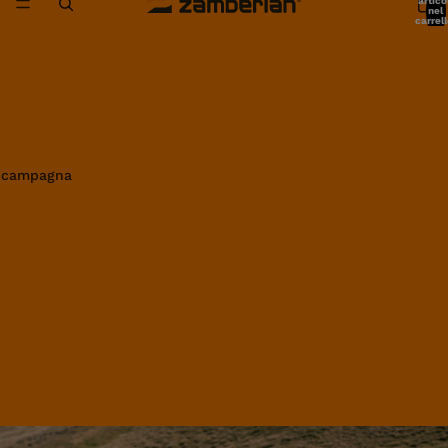
artico
nel
carrell
0
in campagna