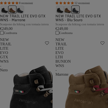
8 recensioni
12 recensioni
NEW TRAIL LITE EVO GTX
NEW TRAIL LITE EVO GTX
WNS - Marrone
WNS - Blu Scuro
Scarpone da hiking con tomaia intera
Scarpone da hiking con tomaia intera
€249,00
€249,00
Confronta
Confronta
NEW
NEW
TRAIL
TRAIL
LITE
LITE
EVO
EVO
GTX
LTH
WNS
BUNION
-
WNS
Nero
-
Marrone