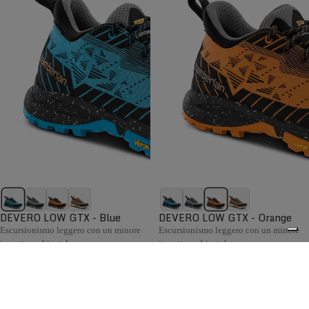
DEVERO LOW GTX - Blue
DEVERO LOW GTX - Orange
Escursionismo leggero con un minore
Escursionismo leggero con un minore
impatto ambientale.
impatto ambientale.
€189,00
€189,00
Confronta
Confronta
La collezione Hiking da donna Zamberlan comprende
scarponi e scarpe confortevoli, flessibili e pronti ad
0
affrontare ogni condizione meteo, con supporto e grip