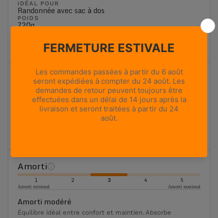
IDÉAL POUR
Randonnée avec sac à dos
POIDS
720g
Based on size US 8 (Half Pair)
HAUTEUR DE LA TIGE
Mi-haute
Indice de flexibilité
1
2
3
4
5
Flexibilité maximale
Rigidité maximale
Flexibilité modérée
Chaussure de randonnée classique. Équilibre entre
flexibilité, maintien et stabilité.
Amorti
1
2
3
4
5
Amorti minimal
Amorti maximal
Amorti modéré
Équilibre idéal entre confort et maintien. Absorbe