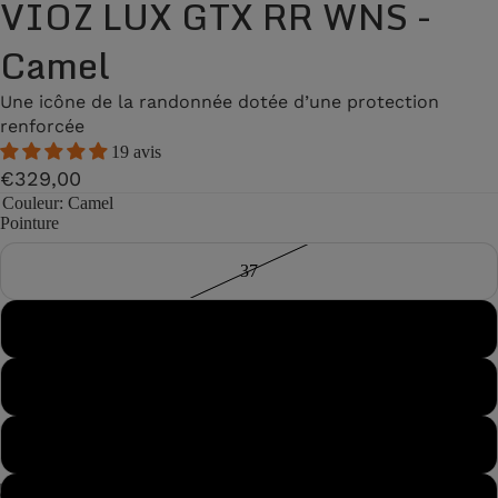
VIOZ LUX GTX RR WNS -
Camel
Une icône de la randonnée dotée d’une protection
renforcée
19 avis
€329,00
Couleur
: Camel
Pointure
37
37½
38
38½
/
8