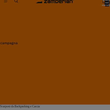
artico
nel
carrell
0
in campagna
Scarponi da Backpacking e Caccia