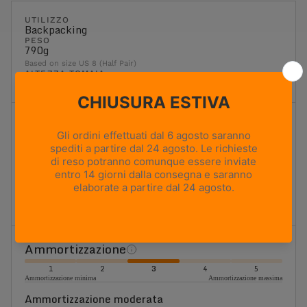
UTILIZZO
Backpacking
PESO
790g
Based on size US 8 (Half Pair)
ALTEZZA TOMAIA
Media
Flessibilità
1
2
3
4
5
Massima flessibilità
Massima rigidità
Moderatamente flessibile
Ideale per l'escursionismo e il trekking classici. Offre un
equilibrio ottimale tra flessibilità, sostegno e stabilità.
Ammortizzazione
1
2
3
4
5
Ammortizzazione minima
Ammortizzazione massima
Ammortizzazione moderata