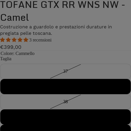
TOFANE GTX RR WNS NW -
Camel
Costruzione a guardolo e prestazioni durature in
pregiata pelle toscana.
3 recensioni
€399,00
Colore
: Cammello
Taglia
37
37½
38
38½
11