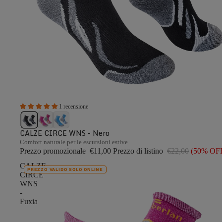
1 recensione
CALZE CIRCE WNS - Nero
Comfort naturale per le escursioni estive
Prezzo promozionale
€11,00
Prezzo di listino
€22,00
(50% OF
CALZE
PREZZO VALIDO SOLO ONLINE
CIRCE
WNS
-
Fuxia