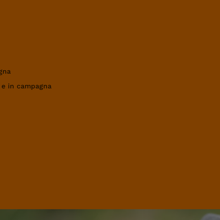
gna
a e in campagna