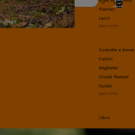
articoli
Ricerca
nel
carrello:
Plantari
0
Lacci
uflage
VEDI TUTTO
Abbigliamento e 
Custodie e borse
Calzini
Magliette
Chiodi filettati
Outlet
VEDI TUTTO
Libro
Libro