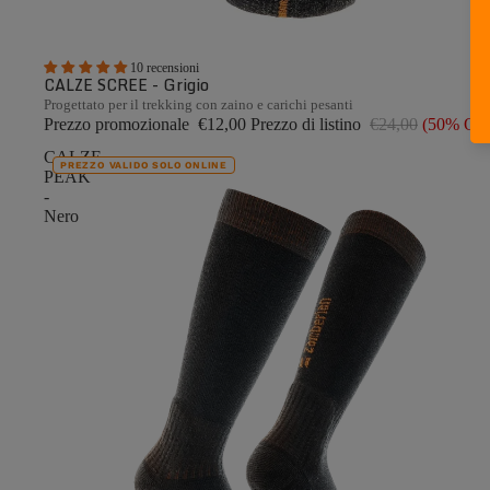
10 recensioni
CALZE SCREE - Grigio
Progettato per il trekking con zaino e carichi pesanti
Prezzo promozionale
€12,00
Prezzo di listino
€24,00
(50% OF
CALZE
PREZZO VALIDO SOLO ONLINE
PEAK
-
Nero