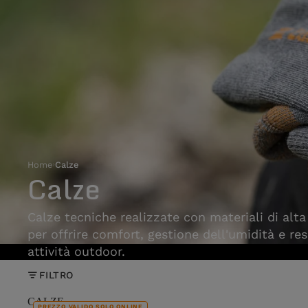
Home
›
Calze
Calze
Calze tecniche realizzate con materiali di alta
per offrire comfort, gestione dell'umidità e res
attività outdoor.
FILTRO
CALZE
PREZZO VALIDO SOLO ONLINE