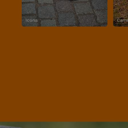
Icona
Camo