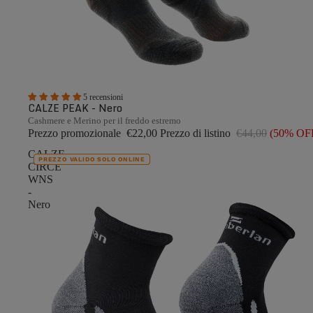
5 recensioni
CALZE PEAK - Nero
Cashmere e Merino per il freddo estremo
Prezzo promozionale
€22,00
Prezzo di listino
€44,00
(50% OF
CALZE
PREZZO VALIDO SOLO ONLINE
CIRCE
WNS
-
Nero