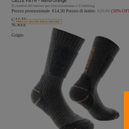
CALZE PATH - Nero/Orange
Il comfort del merino per l'escursionismo e il trekking
Prezzo promozionale
€14,50
Prezzo di listino
€29,00
(50% OF
CALZE
PREZZO VALIDO SOLO ONLINE
SCREE
-
Grigio