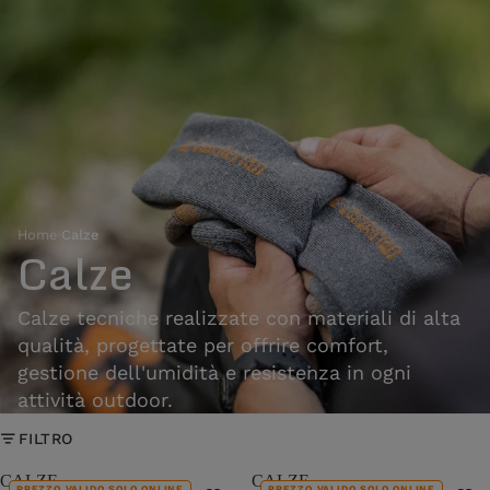
Home
›
Calze
Calze
Calze tecniche realizzate con materiali di alta
qualità, progettate per offrire comfort,
gestione dell'umidità e resistenza in ogni
attività outdoor.
FILTRO
CALZE
CALZE
PREZZO VALIDO SOLO ONLINE
PREZZO VALIDO SOLO ONLINE