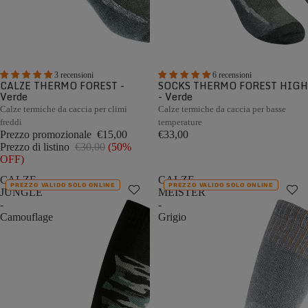
3 recensioni
6 recensioni
CALZE THERMO FOREST -
SOCKS THERMO FOREST HIGH
Verde
- Verde
Calze termiche da caccia per climi
Calze termiche da caccia per basse
freddi
temperature
Prezzo promozionale
€15,00
€33,00
Prezzo di listino
€30,00
(50%
OFF)
CALZE
CALZE
PREZZO VALIDO SOLO ONLINE
PREZZO VALIDO SOLO ONLINE
JUNGLE
MEISTER
-
-
Camouflage
Grigio