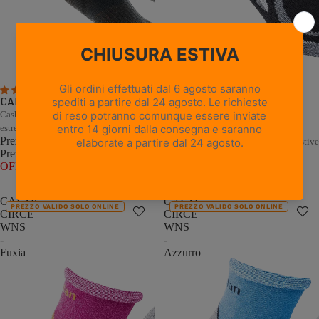
5 recensioni
1 recensione
CALZE PEAK - Nero
Cashmere e Merino per il freddo
CALZE CIRCE WNS - Nero
estremo
Prezzo promozionale
€22,00
Comfort naturale per le escursioni estive
Prezzo di listino
€44,00
(50%
Prezzo promozionale
€11,00
OFF)
Prezzo di listino
€22,00
(50%
OFF)
CALZE
CALZE
PREZZO VALIDO SOLO ONLINE
PREZZO VALIDO SOLO ONLINE
CIRCE
CIRCE
WNS
WNS
-
-
Fuxia
Azzurro