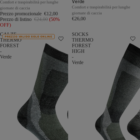
Verde
Comfort e traspirabilità per lunghe
Comfort e traspirabilità per lunghe
giornate di caccia
giornate di caccia
Prezzo promozionale
€12,00
€26,00
Prezzo di listino
€24,00
(50%
OFF)
CALZE
SOCKS
PREZZO VALIDO SOLO ONLINE
THERMO
THERMO
FOREST
FOREST
-
HIGH
Verde
-
Verde