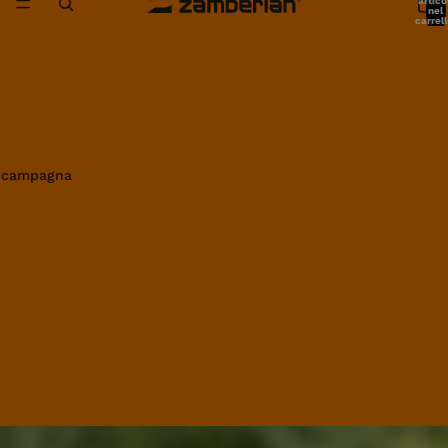
artico
nel
carrell
0
in campagna