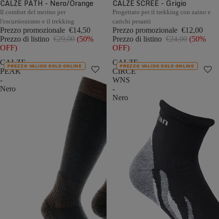
CALZE PATH - Nero/Orange
CALZE SCREE - Grigio
Il comfort del merino per
Progettato per il trekking con zaino e
l'escursionismo e il trekking
carichi pesanti
Prezzo promozionale
€14,50
Prezzo promozionale
€12,00
Prezzo di listino
€29,00
(50%
Prezzo di listino
€24,00
(50%
OFF)
OFF)
CALZE
CALZE
PREZZO VALIDO SOLO ONLINE
PREZZO VALIDO SOLO ONLINE
PEAK
CIRCE
-
WNS
Nero
-
Nero