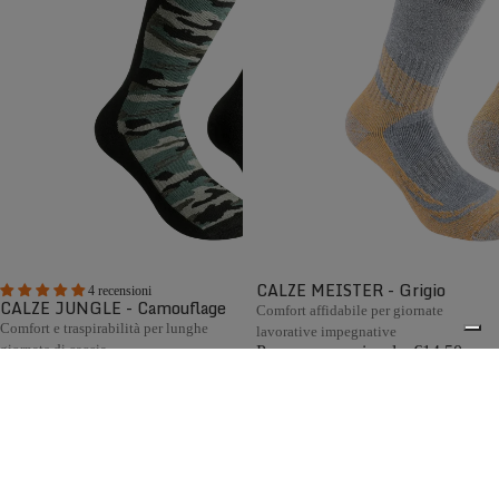
CALZE MEISTER - Grigio
4 recensioni
CALZE JUNGLE - Camouflage
Comfort affidabile per giornate
Comfort e traspirabilità per lunghe
lavorative impegnative
giornate di caccia
Prezzo promozionale
€14,50
Prezzo promozionale
€13,80
Prezzo di listino
€29,00
(50%
Prezzo di listino
€27,60
(50%
OFF)
OFF)
Le calze Zamberlan sono realizzate secondo i più elevati
0
standard qualitativi e impiegano materiali e tecnologie di
eccellenza, come lana Merino, cashmere e altre fibre
pregiate. Interamente Made in Italy, sono progettate per