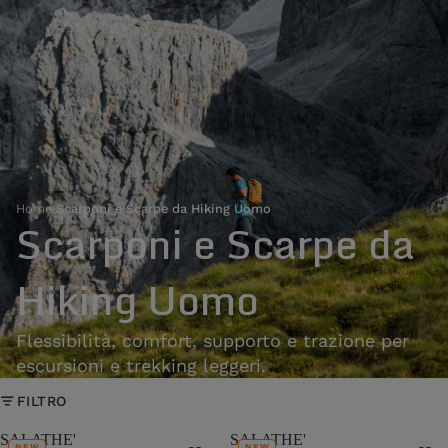
Home
›
Scarponi e Scarpe da Hiking Uomo
Scarponi e Scarpe da
Hiking Uomo
Flessibilità, comfort, supporto e trazione per
escursioni e trekking leggeri.
FILTRO
SALATHE'
SALATHE'
NEW
NEW