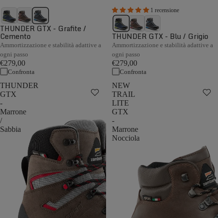
1 recensione
THUNDER GTX - Grafite /
Cemento
THUNDER GTX - Blu / Grigio
Ammortizzazione e stabilità adattive a
Ammortizzazione e stabilità adattive a
ogni passo
ogni passo
€279,00
€279,00
Confronta
Confronta
THUNDER
NEW
GTX
TRAIL
-
LITE
Marrone
GTX
/
-
Sabbia
Marrone
Nocciola