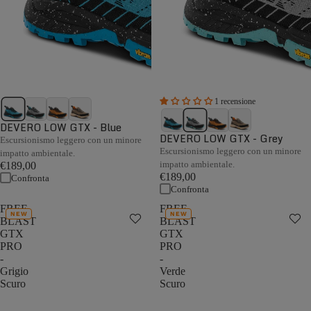
1 recensione
DEVERO LOW GTX - Blue
DEVERO LOW GTX - Grey
Escursionismo leggero con un minore
Escursionismo leggero con un minore
impatto ambientale.
impatto ambientale.
€189,00
€189,00
Confronta
Confronta
FREE
FREE
NEW
NEW
BLAST
BLAST
GTX
GTX
PRO
PRO
-
-
Grigio
Verde
Scuro
Scuro