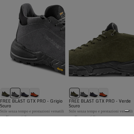
FREE BLAST GTX PRO - Grigio
FREE BLAST GTX PRO - Verde
Scuro
Scuro
Stile senza tempo e prestazioni versatili
Stile senza tempo e prestazioni versatili
per l’uso quotidiano
per l’uso quotidiano
€199,00
€199,00
Confronta
Confronta
La collezione Hiking Uomo Zamberlan comprende scarponi