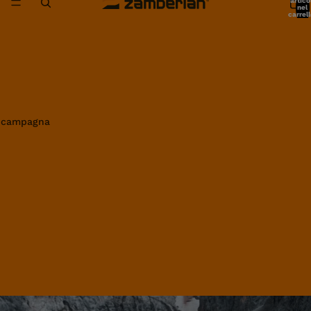
artico
nel
carrell
0
in campagna