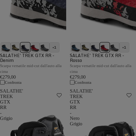
+1
+1
SALATHE' TREK GTX RR -
SALATHE' TREK GTX RR -
Denim
Rosso
Scarpa versatile mid-cut dall'auto alla
Scarpa versatile mid-cut dall'auto alla
cima
cima
€279,00
€279,00
Confronta
Confronta
SALATHE'
SALATHE'
TREK
TREK
GTX
GTX
RR
RR
-
-
Grigio
Nero
Grigio