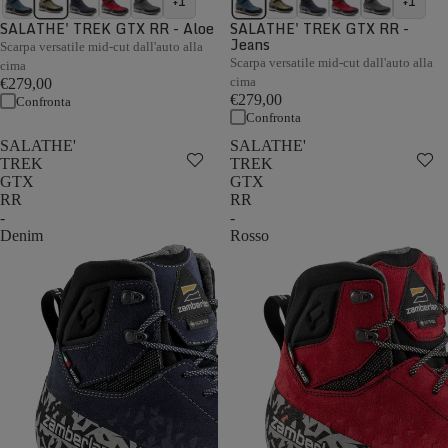
+1
+1
SALATHE' TREK GTX RR - Aloe
SALATHE' TREK GTX RR -
Jeans
Scarpa versatile mid-cut dall'auto alla
Scarpa versatile mid-cut dall'auto alla
cima
cima
€279,00
€279,00
Confronta
Confronta
SALATHE'
SALATHE'
TREK
TREK
GTX
GTX
RR
RR
-
-
Denim
Rosso