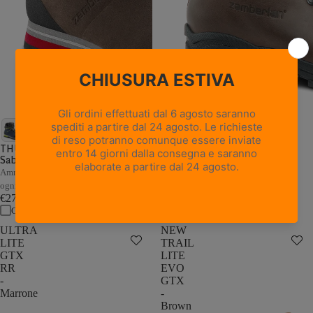
18 recensioni
NEW TRAIL LITE GTX -
Marrone Nocciola
THUNDER GTX - Marrone /
Sabbia
Pelle pieno fiore con trattamento
Hydrobloc®
Ammortizzazione e stabilità adattive a
€235,00
ogni passo
Confronta
€279,00
Confronta
ULTRA
NEW
LITE
TRAIL
GTX
LITE
RR
EVO
-
GTX
Marrone
-
Brown