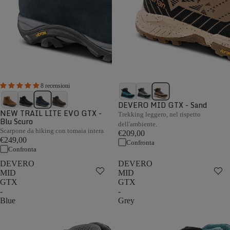
8 recensioni
DEVERO MID GTX - Sand
NEW TRAIL LITE EVO GTX -
Trekking leggero, nel rispetto
Blu Scuro
dell'ambiente.
Scarpone da hiking con tomaia intera
€209,00
€249,00
Confronta
Confronta
DEVERO
DEVERO
MID
MID
GTX
GTX
-
-
Blue
Grey