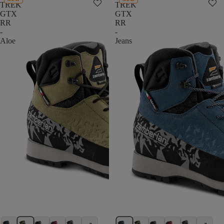
TREK
TREK
GTX
GTX
RR
RR
-
-
Aloe
Jeans