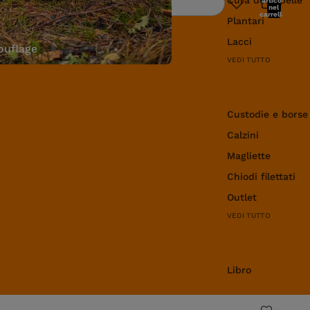
articoli
Ricerca
nel
carrello:
Plantari
0
Lacci
uflage
VEDI TUTTO
Abbigliamento e 
Custodie e borse
Calzini
Magliette
Chiodi filettati
Outlet
VEDI TUTTO
Libro
Libro