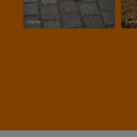
Icona
Camo