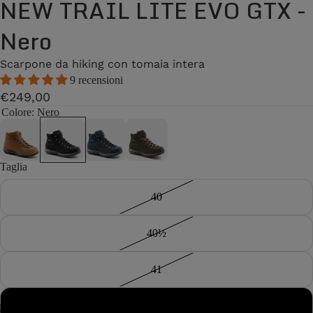
NEW TRAIL LITE EVO GTX -
Nero
Scarpone da hiking con tomaia intera
9 recensioni
€249,00
Colore
: Nero
Taglia
40
40½
41
41½
/
2