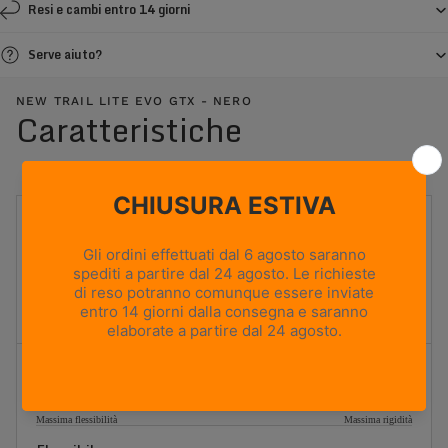
Resi e cambi entro 14 giorni
Serve aiuto?
NEW TRAIL LITE EVO GTX - NERO
Caratteristiche
UTILIZZO
Hiking
PESO
540g
Based on size US 8 (Half Pair)
ALTEZZA TOMAIA
Media
Flessibilità
1
2
3
4
5
Massima flessibilità
Massima rigidità