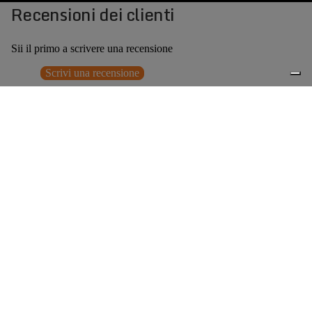
Recensioni dei clienti
Sii il primo a scrivere una recensione
Scrivi una recensione
Nessun elemento trovato
Potrebbero interessarti anche
€249,00
0
Accessori consigliati
Spedizione gratuita sopra ai 150,00€
Italian Design since 1929
Resi facili entro 14 giorni