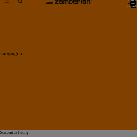
artico
nel
carrell
0
in campagna
Scarponi da Hiking