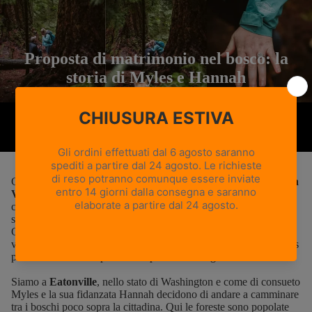
Proposta di matrimonio nel bosco: la
storia di Myles e Hannah
14 febbraio 2020
Ci sono diversi modi per stupire la persona amata il giorno di
San
Valentino
: c’è chi sceglie una cena romantica, chi un regalo
costoso e luccicante o una serata in un luogo magico, ognuno
secondo il suo stile e la sua personalità.
C’è anche chi aguzza l’
ingegno
cercando qualcosa di
veramente
inusuale
per cogliere di sorpresa la compagna e Myles
potrebbe darci uno spunto utile per la festa degli innamorati.
Siamo a
Eatonville
, nello stato di Washington e come di consueto
Myles e la sua fidanzata Hannah decidono di andare a camminare
tra i boschi poco sopra la cittadina. Qui le foreste sono popolate