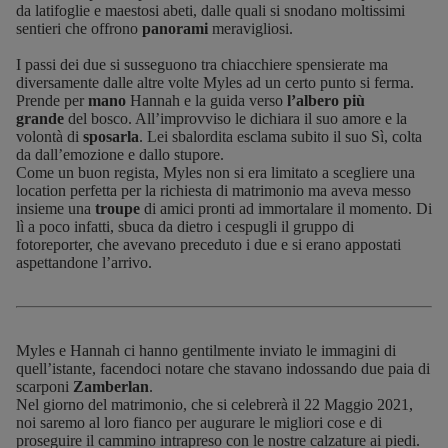
da latifoglie e maestosi abeti, dalle quali si snodano moltissimi
sentieri che offrono
panorami
meravigliosi.
I passi dei due si susseguono tra chiacchiere spensierate ma
diversamente dalle altre volte Myles ad un certo punto si ferma.
Prende per
mano
Hannah e la guida verso
l’albero più
grande
del bosco. All’improvviso le dichiara il suo amore e la
volontà di
sposarla
. Lei sbalordita esclama subito il suo Sì, colta
da dall’emozione e dallo stupore.
Come un buon regista, Myles non si era limitato a scegliere una
location perfetta per la richiesta di matrimonio ma aveva messo
insieme una
troupe
di amici pronti ad immortalare il momento. Di
lì a poco infatti, sbuca da dietro i cespugli il gruppo di
fotoreporter, che avevano preceduto i due e si erano appostati
aspettandone l’arrivo.
Myles e Hannah ci hanno gentilmente inviato le immagini di
quell’istante, facendoci notare che stavano indossando due paia di
scarponi
Zamberlan
.
Nel giorno del matrimonio, che si celebrerà il 22 Maggio 2021,
noi saremo al loro fianco per augurare le migliori cose e di
proseguire il cammino intrapreso con le nostre calzature ai piedi.