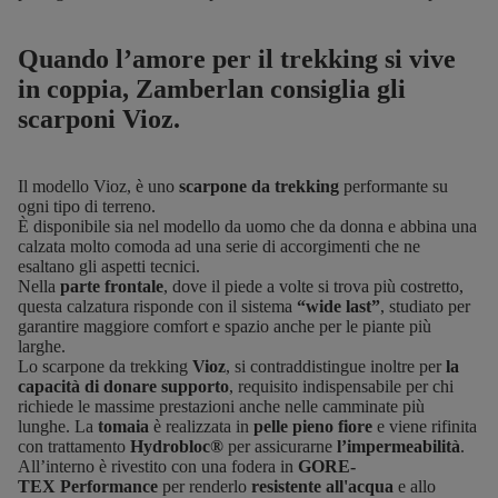
Quando l’amore per il trekking si vive
in coppia, Zamberlan consiglia gli
scarponi Vioz.
Il modello
Vioz
, è uno
scarpone da trekking
performante su
ogni tipo di terreno.
È disponibile sia nel modello da
uomo
che da
donna
e abbina una
calzata molto comoda ad una serie di accorgimenti che ne
esaltano gli aspetti tecnici.
Nella
parte frontale
, dove il piede a volte si trova più costretto,
questa calzatura risponde con il sistema
“wide last”
, studiato per
garantire maggiore comfort e spazio anche per le piante più
larghe.
Lo scarpone da trekking
Vioz
, si contraddistingue inoltre per
la
capacità di donare supporto
, requisito indispensabile per chi
richiede le massime prestazioni anche nelle camminate più
lunghe. La
tomaia
è realizzata in
pelle pieno fiore
e viene rifinita
con trattamento
Hydrobloc®
per assicurarne
l’impermeabilità
.
All’interno è rivestito con una fodera in
GORE-
TEX
Performance
per
renderlo
resistente all'acqua
e allo