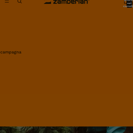
artico
nel
carrell
0
in campagna