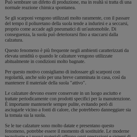
Può sembrare un difetto di produzione, ma in realtà si tratta di una
normale reazione chimica spontanea.
Se gli scarponi vengono utilizzati molto raramente, con il passare
del tempo il poliuretano della suola tende a indurirsi e a seccarsi,
proprio come accade agli pneumatici di un'automobile. Di
conseguenza, la suola può deteriorarsi fino a staccarsi dalla
calzatura.
Questo fenomeno è più frequente negli ambienti caratterizzati da
elevata umidità o quando le calzature vengono utilizzate
abitualmente in condizioni molto bagnate.
Per questo motivo consigliamo di indossare gli scarponi con
regolarità, anche solo per una breve camminata in casa, così da
mantenere il materiale della suola "attivo".
Le calzature devono essere conservate in un luogo asciutto e
trattate periodicamente con prodotti specifici per la
manutenzione
.
È importante mantenerle sempre pulite, evitando però di
asciugarle vicino a fonti di calore, che potrebbero danneggiare sia
la tomaia sia la suola.
Se le tue calzature sono molto datate e presentano questo
fenomeno, potrebbe essere il momento di sostituirle. Le moderne
tecnologie e i nuovi materiali offrono oggi prestazioni e sistemi di