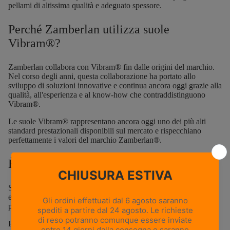
pellami di altissima qualità e adeguato spessore.
Perché Zamberlan utilizza suole
Vibram®?
Zamberlan collabora con Vibram® fin dalle origini del marchio.
Nel corso degli anni, questa collaborazione ha portato allo
sviluppo di soluzioni innovative e continua ancora oggi grazie alla
qualità, all'esperienza e al know-how che contraddistinguono
Vibram®.
Le suole Vibram® rappresentano ancora oggi uno dei più alti
standard prestazionali disponibili sul mercato e rispecchiano
perfettamente i valori del marchio Zamberlan®.
È possibile risuolare gli scarponi?
Sì. La maggior parte delle calzature Zamberlan è progettata per
essere risuolata, così da prolungarne la durata e mantenerne le
prestazioni nel tempo.
Per verificare se il tuo modello è risuolabile, consulta la scheda