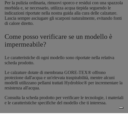
Per la pulizia ordinaria, rimuovi sporco e residui con una spazzola
morbida e, se necessario, utilizza acqua tiepida seguendo le
indicazioni riportate nella nostra guida alla cura delle calzature.
Lascia sempre asciugare gli scarponi naturalmente, evitando fonti
di calore diretto.
Come posso verificare se un modello è
impermeabile?
Le caratteristiche di ogni modello sono riportate nella relativa
scheda prodotto.
Le calzature dotate di membrana GORE-TEX® offrono
protezione dall'acqua e un'elevata traspirabilità, mentre alcuni
modelli utilizzano pellami trattati Hydrobloc® per incrementare la
resistenza all'acqua.
Consulta la scheda prodotto per verificare le tecnologie, i materiali
e le caratteristiche specifiche del modello che ti interessa.
Come posso acquistare componenti di
ricambio per i miei scarponi?