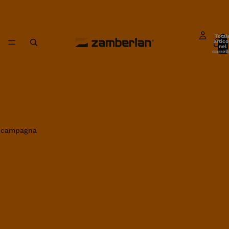
Total
artico
nel
carrell
0
in campagna