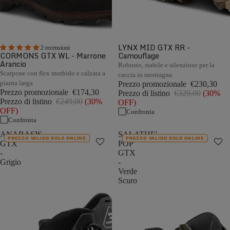
LYNX MID GTX RR -
2 recensioni
CORMONS GTX WL - Marrone
Camouflage
Arancio
Robusto, stabile e silenzioso per la
Scarpone con flex morbido e calzata a
caccia in montagna
pianta larga
Prezzo promozionale
€230,30
Prezzo promozionale
€174,30
Prezzo di listino
€329,00
(30%
Prezzo di listino
€249,00
(30%
OFF)
OFF)
Confronta
Confronta
ANABASIS
SALATHE'
PREZZO VALIDO SOLO ONLINE
PREZZO VALIDO SOLO ONLINE
GTX
POP
-
GTX
Grigio
-
Verde
Scuro