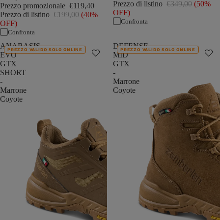
Prezzo di listino
€349,00
(50%
Prezzo promozionale
€119,40
OFF)
Prezzo di listino
€199,00
(40%
Confronta
OFF)
Confronta
ANABASIS
DEFENSE
PREZZO VALIDO SOLO ONLINE
PREZZO VALIDO SOLO ONLINE
EVO
MID
GTX
GTX
SHORT
-
-
Marrone
Marrone
Coyote
Coyote