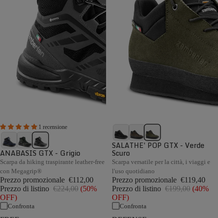
1 recensione
SALATHE' POP GTX - Verde
ANABASIS GTX - Grigio
Scuro
Scarpa da hiking traspirante leather-free
Scarpa versatile per la città, i viaggi e
con Megagrip®
l'uso quotidiano
Prezzo promozionale
€112,00
Prezzo promozionale
€119,40
Prezzo di listino
€224,00
(50%
Prezzo di listino
€199,00
(40%
OFF)
OFF)
Confronta
Confronta