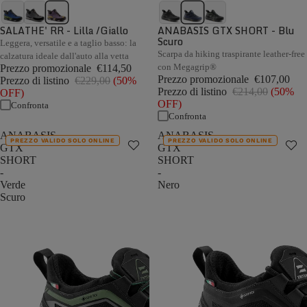
SALATHE' RR - Lilla /Giallo
ANABASIS GTX SHORT - Blu
Scuro
Leggera, versatile e a taglio basso: la
Scarpa da hiking traspirante leather-free
calzatura ideale dall'auto alla vetta
con Megagrip®
Prezzo promozionale
€114,50
Prezzo promozionale
€107,00
Prezzo di listino
€229,00
(50%
Prezzo di listino
€214,00
(50%
OFF)
OFF)
Confronta
Confronta
ANABASIS
ANABASIS
PREZZO VALIDO SOLO ONLINE
PREZZO VALIDO SOLO ONLINE
GTX
GTX
SHORT
SHORT
-
-
Verde
Nero
Scuro