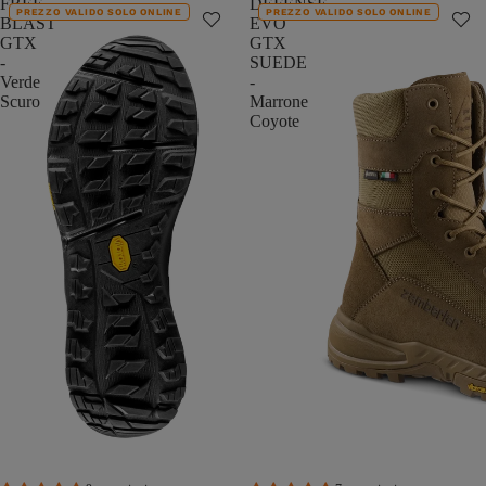
FREE
DEFENSE
PREZZO VALIDO SOLO ONLINE
PREZZO VALIDO SOLO ONLINE
BLAST
EVO
GTX
GTX
-
SUEDE
Verde
-
Scuro
Marrone
Coyote