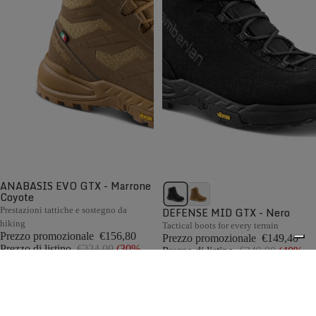
ANABASIS EVO GTX - Marrone
Coyote
Prestazioni tattiche e sostegno da
DEFENSE MID GTX - Nero
hiking
Tactical boots for every terrain
Prezzo promozionale
€156,80
Prezzo promozionale
€149,40
Prezzo di listino
€224,00
(30%
Prezzo di listino
€249,00
(40%
OFF)
OFF)
Confronta
Confronta
L' Outlet Zamberlan è il tuo punto di riferimento per
trovare le migliori offerte sugli scarponi da uomo
0
Zamberlan, direttamente dal brand. I prodotti outlet