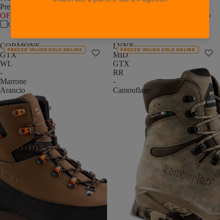
Prezzo promozionale
€112,00
Prezzo di listino
€199,00
(30%
Prezzo di listino
€224,00
(50%
OFF)
OFF)
Confronta
Confronta
CORMONS
LYNX
PREZZO VALIDO SOLO ONLINE
PREZZO VALIDO SOLO ONLINE
GTX
MID
WL
GTX
-
RR
Marrone
-
Arancio
Camouflage