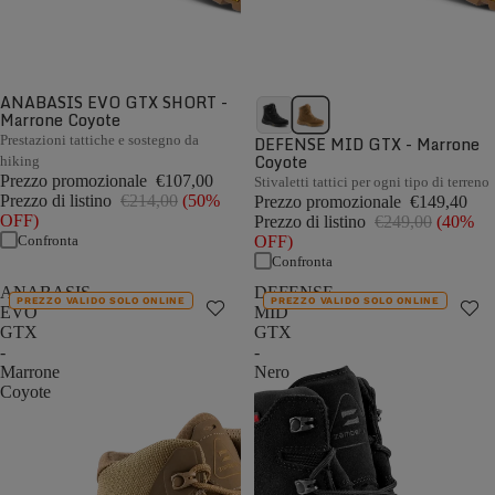
ANABASIS EVO GTX SHORT -
Marrone Coyote
Prestazioni tattiche e sostegno da
DEFENSE MID GTX - Marrone
Coyote
hiking
Prezzo promozionale
€107,00
Stivaletti tattici per ogni tipo di terreno
Prezzo di listino
€214,00
(50%
Prezzo promozionale
€149,40
OFF)
Prezzo di listino
€249,00
(40%
Confronta
OFF)
Confronta
ANABASIS
DEFENSE
PREZZO VALIDO SOLO ONLINE
PREZZO VALIDO SOLO ONLINE
EVO
MID
GTX
GTX
-
-
Marrone
Nero
Coyote