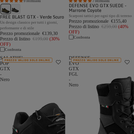
9 recensioni
7 recensioni
DEFENSE EVO GTX SUEDE -
Marrone Coyote
FREE BLAST GTX - Verde Scuro
Scarponi tattici per ogni tipo di terreno
Prezzo promozionale
€155,40
Un design classico per tutti i giorni,
Prezzo di listino
€259,00
(40%
performante e di stile
OFF)
Prezzo promozionale
€139,30
Confronta
Prezzo di listino
€199,00
(30%
OFF)
Confronta
SALATHE'
DEFENSE
PREZZO VALIDO SOLO ONLINE
PREZZO VALIDO SOLO ONLINE
POP
EVO
GTX
GTX
-
FGL
Nero
-
Nero