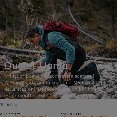
Home
›
Outlet Uomo
Outlet Uomo
Il miglior posto per acquistare scarponi
Zamberlan da uomo scontati. Modelli outlet
delle stagioni precedenti disponibili fino a
esaurimento scorte.
FILTRO
SALATHE'
ANABASIS
PREZZO VALIDO SOLO ONLINE
PREZZO VALIDO SOLO ONLINE