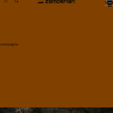
artico
nel
carrell
0
in campagna