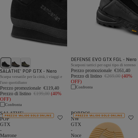
DEFENSE EVO GTX FGL - Nero
Scarponi tattici per ogni tipo di terreno
SALATHE' POP GTX - Nero
Prezzo promozionale
€161,40
Prezzo di listino
€269,00
(40%
Scarpa versatile per la città, i viaggi e
OFF)
l'uso quotidiano
Confronta
Prezzo promozionale
€119,40
Prezzo di listino
€199,00
(40%
OFF)
Confronta
SALATHE'
PORDOI
PREZZO VALIDO SOLO ONLINE
PREZZO VALIDO SOLO ONLINE
POP
NW
GTX
GTX
-
-
Marrone
Noce