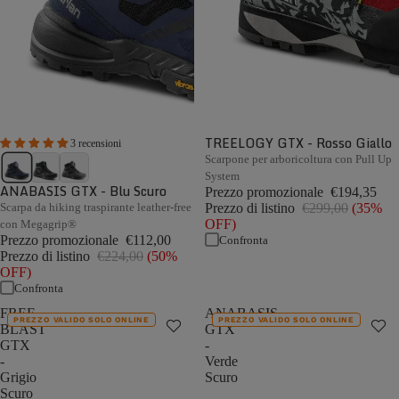
TREELOGY GTX - Rosso Giallo
3 recensioni
Scarpone per arboricoltura con Pull Up
System
ANABASIS GTX - Blu Scuro
Prezzo promozionale
€194,35
Scarpa da hiking traspirante leather-free
Prezzo di listino
€299,00
(35%
OFF)
con Megagrip®
Prezzo promozionale
€112,00
Confronta
Prezzo di listino
€224,00
(50%
OFF)
Confronta
FREE
ANABASIS
PREZZO VALIDO SOLO ONLINE
PREZZO VALIDO SOLO ONLINE
BLAST
GTX
GTX
-
-
Verde
Grigio
Scuro
Scuro