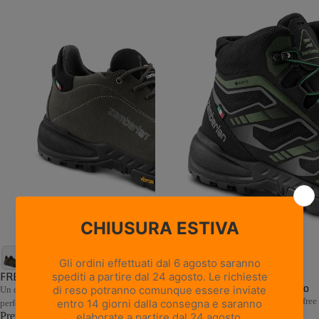
5 recensioni
FREE BLAST GTX - Grigio Scuro
ANABASIS GTX - Verde Scuro
Un design classico per tutti i giorni,
Scarpa da hiking traspirante leather-free
performante e di stile
con Megagrip®
Prezzo promozionale
€139,30