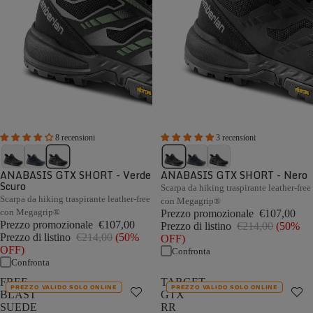
8 recensioni
3 recensioni
ANABASIS GTX SHORT - Verde
ANABASIS GTX SHORT - Nero
Scuro
Scarpa da hiking traspirante leather-free
Scarpa da hiking traspirante leather-free
con Megagrip®
con Megagrip®
Prezzo promozionale
€107,00
Prezzo promozionale
€107,00
Prezzo di listino
€214,00
(50%
Prezzo di listino
€214,00
(50%
OFF)
OFF)
Confronta
Confronta
FREE
TARGET
PREZZO VALIDO SOLO ONLINE
PREZZO VALIDO SOLO ONLINE
BLAST
GTX
SUEDE
RR