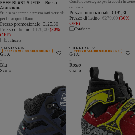
FREE BLAST SUEDE - Rosso
Comfort e sostegno per la caccia in zone
Arancione
collinari
Prezzo promozionale
€195,30
Stile senza tempo e prestazioni versatili
Prezzo di listino
€279,00
(30%
per l’uso quotidiano
OFF)
Prezzo promozionale
€125,30
Confronta
Prezzo di listino
€179,00
(30%
OFF)
Confronta
ANABASIS
TREELOGY
PREZZO VALIDO SOLO ONLINE
PREZZO VALIDO SOLO ONLINE
GTX
GTX
-
-
Blu
Rosso
Scuro
Giallo