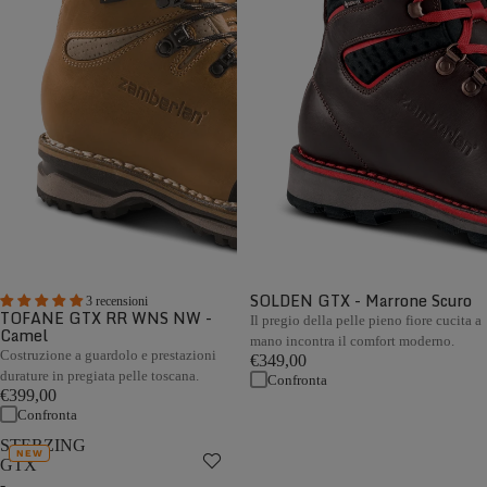
SOLDEN GTX - Marrone Scuro
3 recensioni
TOFANE GTX RR WNS NW -
Il pregio della pelle pieno fiore cucita a
Camel
mano incontra il comfort moderno.
Costruzione a guardolo e prestazioni
€349,00
durature in pregiata pelle toscana.
Confronta
€399,00
Confronta
STERZING
NEW
GTX
-