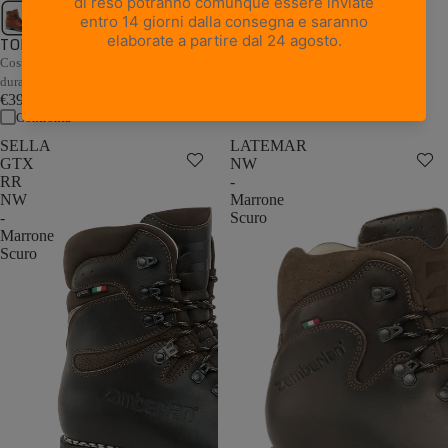
Tradizione alpina in pelle e comfort
contemporaneo.
TOFANE GTX RR NW - Mattone
€329,00
Costruzione a guardolo e prestazioni
Confronta
durature in pregiata pelle toscana.
€399,00
Confronta
SELLA
LATEMAR
GTX
NW
RR
-
NW
Marrone
-
Scuro
Marrone
Scuro