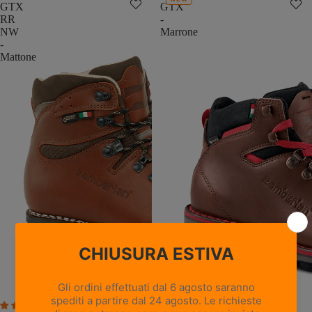
GTX
GTX
RR
-
NW
Marrone
-
Mattone
TOBLACH GTX - Marrone
9 recensioni