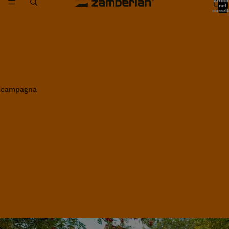
artico
nel
carrell
0
in campagna