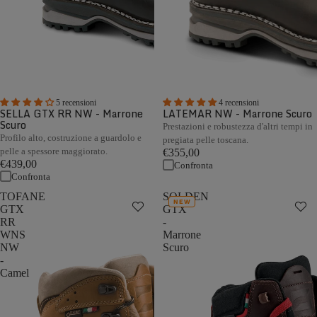
5 recensioni
4 recensioni
SELLA GTX RR NW - Marrone
LATEMAR NW - Marrone Scuro
Scuro
Prestazioni e robustezza d'altri tempi in
Profilo alto, costruzione a guardolo e
pregiata pelle toscana.
pelle a spessore maggiorato.
€355,00
€439,00
Confronta
Confronta
TOFANE
SOLDEN
NEW
GTX
GTX
RR
-
WNS
Marrone
NW
Scuro
-
Camel