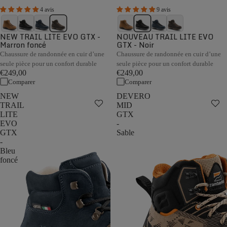
4 avis
9 avis
NEW TRAIL LITE EVO GTX -
NOUVEAU TRAIL LITE EVO
Marron foncé
GTX - Noir
Chaussure de randonnée en cuir d’une
Chaussure de randonnée en cuir d’une
seule pièce pour un confort durable
seule pièce pour un confort durable
€249,00
€249,00
Comparer
Comparer
NEW
DEVERO
TRAIL
MID
LITE
GTX
EVO
-
GTX
Sable
-
Bleu
foncé