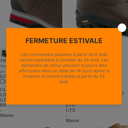
18 avis
NEW TRAIL LITE GTX -
Châtaigne cirée
THUNDER GTX - Marron/Sable
Cuir pleine fleur résistant, style
Amorti et stabilité adaptatifs à chaque
intemporel
pas
€235,00
€279,00
Comparer
Comparer
ULTRA
NEW
LITE
TRAIL
GTX
LITE
RR
EVO
-
GTX
Marron
-
Marron