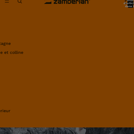
total
d’artic
dans l
panier:
tagne
e et colline
rieur