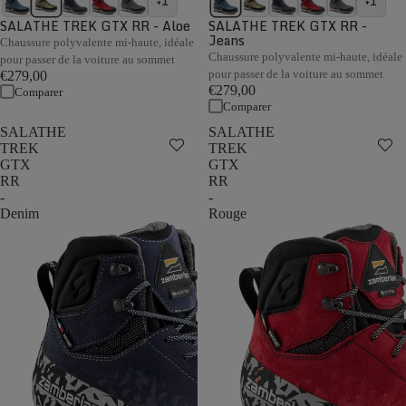
+1
+1
SALATHE TREK GTX RR - Aloe
SALATHE TREK GTX RR -
Jeans
Chaussure polyvalente mi-haute, idéale
Chaussure polyvalente mi-haute, idéale
pour passer de la voiture au sommet
pour passer de la voiture au sommet
€279,00
€279,00
Comparer
Comparer
SALATHE
SALATHE
TREK
TREK
GTX
GTX
RR
RR
-
-
Denim
Rouge