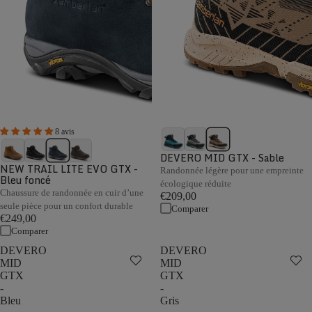
8 avis
DEVERO MID GTX - Sable
NEW TRAIL LITE EVO GTX -
Randonnée légère pour une empreinte
Bleu foncé
écologique réduite
Chaussure de randonnée en cuir d’une
€209,00
seule pièce pour un confort durable
Comparer
€249,00
Comparer
DEVERO
DEVERO
MID
MID
GTX
GTX
-
-
Bleu
Gris