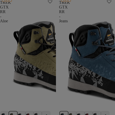
TREK
TREK
GTX
GTX
RR
RR
-
-
Aloe
Jeans