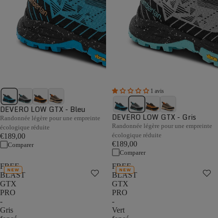
1 avis
DEVERO LOW GTX - Bleu
DEVERO LOW GTX - Gris
Randonnée légère pour une empreinte
Randonnée légère pour une empreinte
écologique réduite
écologique réduite
€189,00
€189,00
Comparer
Comparer
FREE
FREE
NEW
NEW
BLAST
BLAST
GTX
GTX
PRO
PRO
-
-
Gris
Vert