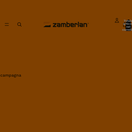
Total
artico
nel
carrell
0
in campagna